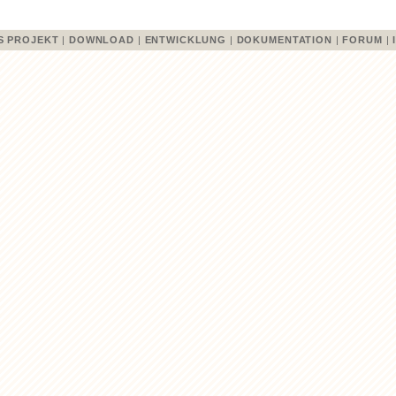
S PROJEKT
|
DOWNLOAD
|
ENTWICKLUNG
|
DOKUMENTATION
|
FORUM
|