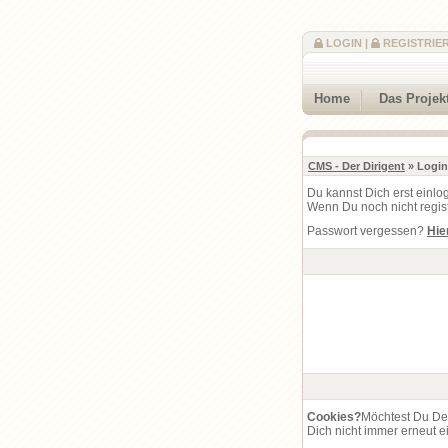
LOGIN
|
REGISTRIE
Home
Das Projek
CMS - Der Dirigent
» Login
Du kannst Dich erst einlo
Wenn Du noch nicht registr
Passwort vergessen?
Hie
Cookies?
Möchtest Du De
Dich nicht immer erneut e