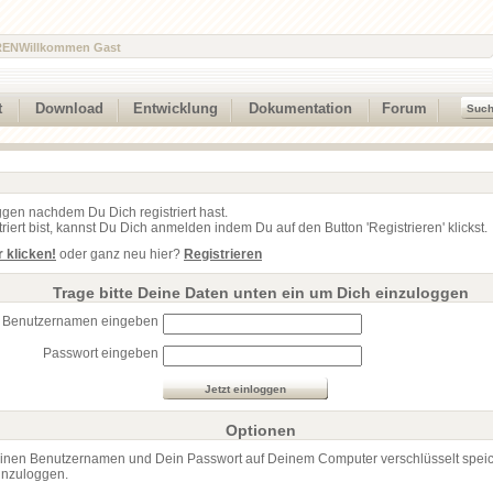
REN
Willkommen Gast
t
Download
Entwicklung
Dokumentation
Forum
ggen nachdem Du Dich registriert hast.
iert bist, kannst Du Dich anmelden indem Du auf den Button 'Registrieren' klickst.
r klicken!
oder ganz neu hier?
Registrieren
Trage bitte Deine Daten unten ein um Dich einzuloggen
Benutzernamen eingeben
Passwort eingeben
Optionen
inen Benutzernamen und Dein Passwort auf Deinem Computer verschlüsselt spei
inzuloggen.