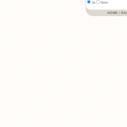
Ja
Nein
HOME
|
DA