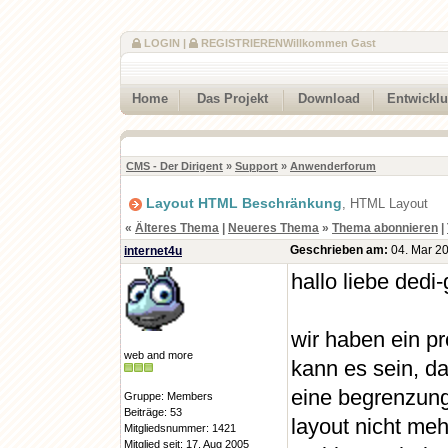
LOGIN
|
REGISTRIEREN
Willkommen Gast
Home
Das Projekt
Download
Entwickl
CMS - Der Dirigent
»
Support
»
Anwenderforum
Layout HTML Beschränkung
, HTML Layout
«
Älteres Thema
|
Neueres Thema
»
Thema abonnieren
|
Geschrieben am:
04. Mar 20
internet4u
hallo liebe dedi
wir haben ein pr
web and more
kann es sein, da
eine begrenzung
Gruppe: Members
Beiträge: 53
layout nicht meh
Mitgliedsnummer: 1421
Mitglied seit: 17. Aug 2005