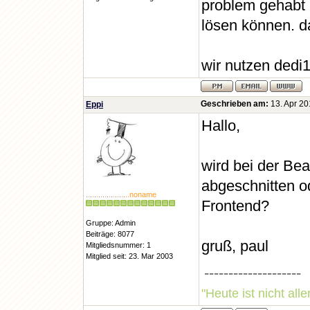
problem gehabt 
lösen können. d
wir nutzen dedi
Geschrieben am:
13. Apr 20
Eppi
Hallo,
wird bei der Be
abgeschnitten o
.
.
.
.
.
.
.
.
.
.
.
.
.
.
.
.
.
.
.
..noname
Frontend?
Gruppe: Admin
Beiträge: 8077
gruß, paul
Mitgliedsnummer: 1
Mitglied seit: 23. Mar 2003
--------------------
"Heute ist nicht all