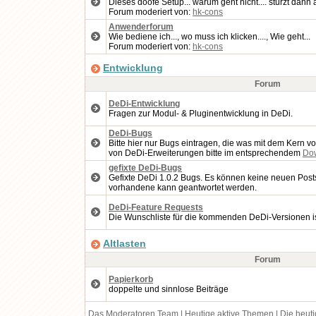
Dieses doofe Setup... warum geht nicht.... stürzt dan
Forum moderiert von:
hk-cons
Anwenderforum
Wie bediene ich..., wo muss ich klicken...., Wie geht...
Forum moderiert von:
hk-cons
Entwicklung
Forum
DeDi-Entwicklung
Fragen zur Modul- & Pluginentwicklung in DeDi.
DeDi-Bugs
Bitte hier nur Bugs eintragen, die was mit dem Kern v
von DeDi-Erweiterungen bitte im entsprechendem
Do
gefixte DeDi-Bugs
Gefixte DeDi 1.0.2 Bugs. Es können keine neuen Posts 
vorhandene kann geantwortet werden.
DeDi-Feature Requests
Die Wunschliste für die kommenden DeDi-Versionen ist 
Altlasten
Forum
Papierkorb
doppelte und sinnlose Beiträge
Das Moderatoren Team
|
Heutige aktive Themen
|
Die heut