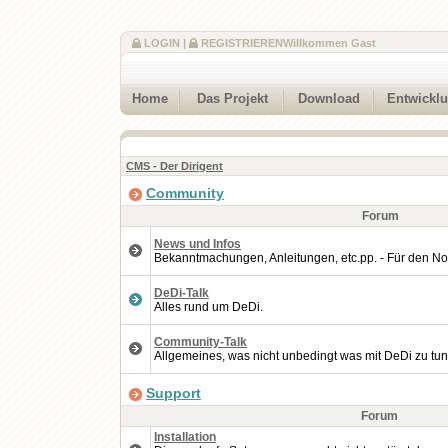
LOGIN
|
REGISTRIEREN
Willkommen Gast
Home
Das Projekt
Download
Entwickl
CMS - Der Dirigent
Community
Forum
News und Infos
Bekanntmachungen, Anleitungen, etc.pp. - Für den No
DeDi-Talk
Alles rund um DeDi.
Community-Talk
Allgemeines, was nicht unbedingt was mit DeDi zu tun
Support
Forum
Installation