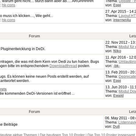
. warum geht nicht.... stürzt dann aber ab..... ARGHHHHH
Thema:
Update - in
n:
hk-cons
von:
Eppi
27. Apr 2015 - 14:
o muss ich klicken...., Wie geht...
Thema:
Layout H
n:
hk-cons
von:
internet4u
Forum
Let
22. Nov 2012 - 13
Thema:
Modul für 
 Pluginentwicklung in DeDi.
von:
Niko
11. Apr 2016 - 12:
eintragen, die was mit dem Kern von Dedi zu tun haben. Bugs
Thema:
Umlautpro
ngen bitte im entsprechendem
Downloadthread
posten.
von:
-bk-
13. Feb 2010 - 20
ugs. Es können keine neuen Posts erstellt werden, auf
Thema:
Deprecated
antwortet werden.
von:
Eppi
13. Jun 2010 - 11:
ests
Thema:
Modul Do
die kommenden DeDi-Versionen ist eröffnet ...
von:
Ewald
Forum
Letz
06. May 2011 - 08
Thema:
Listennavi
se Beiträge
von:
Dull
Heutige aktive Themen
|
Die heutigen Top 10 Poster
|
Die Top 10 Poster insgesamt