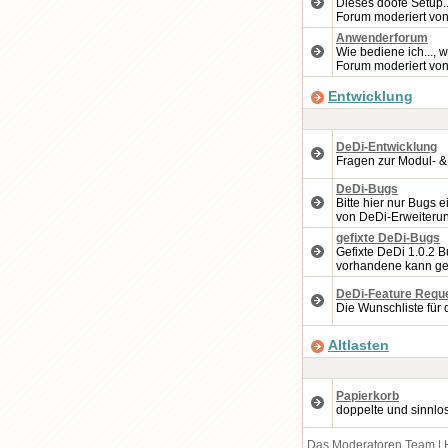
Dieses doofe Setup..
Forum moderiert vo
Anwenderforum
Wie bediene ich..., w
Forum moderiert vo
Entwicklung
DeDi-Entwicklung
Fragen zur Modul- &
DeDi-Bugs
Bitte hier nur Bugs 
von DeDi-Erweiteru
gefixte DeDi-Bugs
Gefixte DeDi 1.0.2 B
vorhandene kann ge
DeDi-Feature Requ
Die Wunschliste für 
Altlasten
Papierkorb
doppelte und sinnlo
Das Moderatoren Team
|