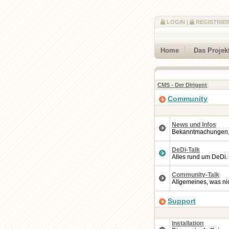
LOGIN
|
REGISTRIE
Home
Das Projek
CMS - Der Dirigent
Community
News und Infos
Bekanntmachungen, A
DeDi-Talk
Alles rund um DeDi.
Community-Talk
Allgemeines, was nic
Support
Installation