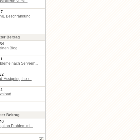
stallierte Versi...
27
TML Beschränkung
zter Beitrag
:34
einen Blog
01
bleme nach Serverm...
:32
: Assigning the r...
11
wnload
ter Beitrag
:40
gation Problem mi...