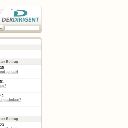
zter Beitrag
:35
eut gehackt
:51
ing?
:42
edi gestorben?
zter Beitrag
:23