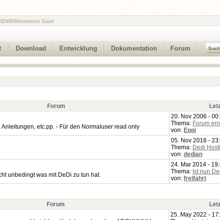
REN
Willkommen Gast
t
Download
Entwicklung
Dokumentation
Forum
Forum
Let
20. Nov 2006 - 00
Thema:
Forum ern
nleitungen, etc.pp. - Für den Normaluser read only
von:
Eppi
05. Nov 2016 - 23
Thema:
Dedi Host
von:
dedian
24. Mar 2014 - 19
Thema:
Ist nun D
ht unbedingt was mit DeDi zu tun hat.
von:
freifahrt
Forum
Let
25. May 2022 - 17