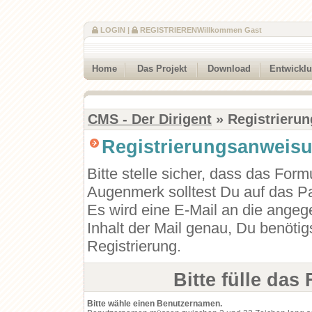
LOGIN
|
REGISTRIEREN
Willkommen Gast
Home
Das Projekt
Download
Entwickl
CMS - Der Dirigent
» Registrierun
Registrierungsanweis
Bitte stelle sicher, dass das Form
Augenmerk solltest Du auf das Pa
Es wird eine E-Mail an die angeg
Inhalt der Mail genau, Du benötig
Registrierung.
Bitte fülle das
Bitte wähle einen Benutzernamen.