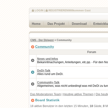
LOGIN
|
REGISTRIEREN
Willkommen Gast
Home
Das Projekt
Download
Entwickl
CMS - Der Dirigent
» Community
Community
Forum
News und Infos
Bekanntmachungen, Anleitungen, etc.pp. - Für den No
DeDi-Talk
Alles rund um DeDi.
Community-Talk
Allgemeines, was nicht unbedingt was mit DeDi zu tun
Das Moderatoren Team
|
Heutige aktive Themen
|
Die heut
Board Statistik
18 aktive Benutzer in den letzten 15 Minuten,
18
Gäste,
0
Mi