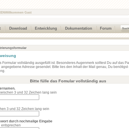
REN
Willkommen Gast
t
Download
Entwicklung
Dokumentation
Forum
trierungsformular
nweisung
das Formular vollständig ausgefüllt ist. Besonderes Augenmerk solltest Du auf das P
e angegebene Adresse gesendet. Bitte lies den Inhalt der Mail genau, Du benötigst 
ung.
Bitte fülle das Fomular vollständig aus
zernamen.
ischen 3 und 32 Zeichen lang sein
hen 3 und 32 Zeichen lang sein
sswort durch nochmalige Eingabe
 entsprechen