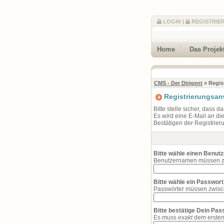
LOGIN
|
REGISTRIE
Home
Das Projek
CMS - Der Dirigent
» Regis
Registrierungsa
Bitte stelle sicher, dass 
Es wird eine E-Mail an di
Bestätigen der Registrier
Bitte wähle einen Benut
Benutzernamen müssen zw
Bitte wähle ein Passwort
Passwörter müssen zwisc
Bitte bestätige Dein Pa
Es muss
exakt
dem ersten