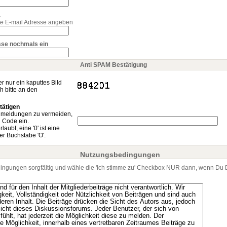
.
de
E-mail Adresse angeben
esse nochmals ein
Anti SPAM Bestätigung
nur ein kaputtes Bild
h bitte an den
tätigen
nmeldungen zu vermeiden,
n Code ein.
laubt, eine '0' ist eine
r Buchstabe 'O'.
Nutzungsbedingungen
edingungen sorgfältig und wähle die 'Ich stimme zu' Checkbox NUR dann, wenn Du 