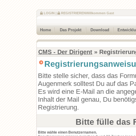
LOGIN
|
REGISTRIEREN
Willkommen Gast
Home
Das Projekt
Download
Entwickl
CMS - Der Dirigent
» Registrierun
Registrierungsanweis
Bitte stelle sicher, dass das Form
Augenmerk solltest Du auf das Pa
Es wird eine E-Mail an die angeg
Inhalt der Mail genau, Du benötig
Registrierung.
Bitte fülle das
Bitte wähle einen Benutzernamen.