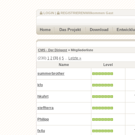
LOGIN
|
REGISTRIEREN
Willkommen Gast
Home
Das Projekt
Download
Entwickl
CMS - Der Dirigent
» Mitgliederliste
(230)
1
2
[3]
4
5
...
Letzte »
Name
Level
summerbrother
kfo
hkuhrt
steffterra
Philipp
fx4u