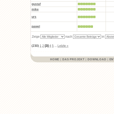
gustaf
mike
urs
pawel
Zeige
nach
in
(230)
1
2
[3]
4
5
...
Letzte »
HOME
|
DAS PROJEKT
|
DOWNLOAD
|
EN