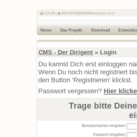
LOGIN
|
REGISTRIEREN
Willkommen Gast
Home
Das Projekt
Download
Entwickl
CMS - Der Dirigent
» Login
Du kannst Dich erst einloggen na
Wenn Du noch nicht registriert b
den Button 'Registrieren' klickst.
Passwort vergessen?
Hier klick
Trage bitte Dein
e
Benutzernamen eingeben
Passwort eingeben