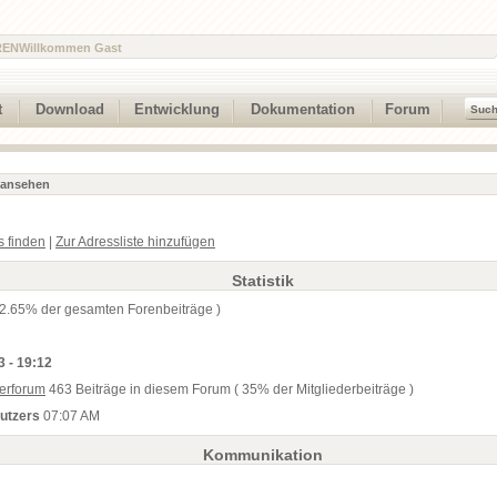
REN
Willkommen Gast
t
Download
Entwicklung
Dokumentation
Forum
l ansehen
s finden
|
Zur Adressliste hinzufügen
Statistik
 2.65% der gesamten Forenbeiträge )
3 - 19:12
erforum
463 Beiträge in diesem Forum ( 35% der Mitgliederbeiträge )
nutzers
07:07 AM
Kommunikation