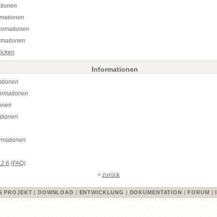
ationen
rmationen
formationen
rmationen
licken
Informationen
ationen
formationen
ionen
ationen
ormationen
.2.6
(
FAQ
)
<
zurück
S PROJEKT
|
DOWNLOAD
|
ENTWICKLUNG
|
DOKUMENTATION
|
FORUM
|