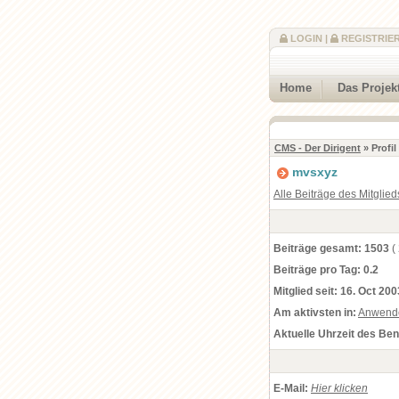
LOGIN
|
REGISTRIE
Home
Das Projek
CMS - Der Dirigent
» Profi
mvsxyz
Alle Beiträge des Mitglied
Beiträge gesamt:
1503
(
Beiträge pro Tag:
0.2
Mitglied seit:
16. Oct 200
Am aktivsten in:
Anwend
Aktuelle Uhrzeit des Be
E-Mail:
Hier klicken