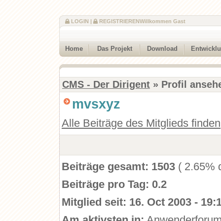
LOGIN
|
REGISTRIEREN
Willkommen Gast
Home
Das Projekt
Download
Entwickl
CMS - Der Dirigent
» Profil anseh
mvsxyz
Alle Beiträge des Mitglieds finden
Beiträge gesamt:
1503
( 2.65% d
Beiträge pro Tag:
0.2
Mitglied seit:
16. Oct 2003 - 19:
Am aktivsten in:
Anwenderforu