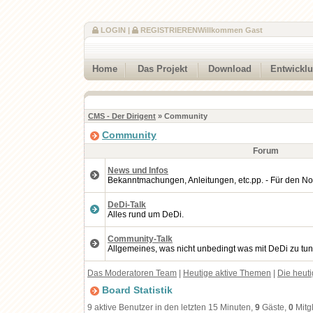
LOGIN
|
REGISTRIEREN
Willkommen Gast
Home
Das Projekt
Download
Entwickl
CMS - Der Dirigent
» Community
Community
Forum
News und Infos
Bekanntmachungen, Anleitungen, etc.pp. - Für den No
DeDi-Talk
Alles rund um DeDi.
Community-Talk
Allgemeines, was nicht unbedingt was mit DeDi zu tun
Das Moderatoren Team
|
Heutige aktive Themen
|
Die heut
Board Statistik
9 aktive Benutzer in den letzten 15 Minuten,
9
Gäste,
0
Mitg