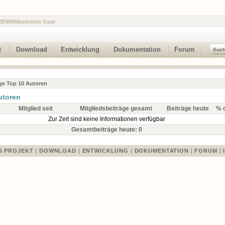
REN
Willkommen Gast
t
Download
Entwicklung
Dokumentation
Forum
ge Top 10 Autoren
utoren
Mitglied seit
Mitgliedsbeiträge gesamt
Beiträge heute
% d
Zur Zeit sind keine Informationen verfügbar
Gesamtbeiträge heute: 0
S PROJEKT
|
DOWNLOAD
|
ENTWICKLUNG
|
DOKUMENTATION
|
FORUM
|