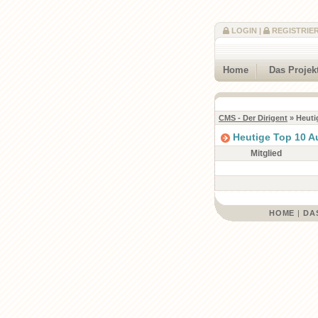
LOGIN
|
REGISTRIE
Home
Das Projek
CMS - Der Dirigent
» Heuti
Heutige Top 10 A
Mitglied
HOME
|
DA