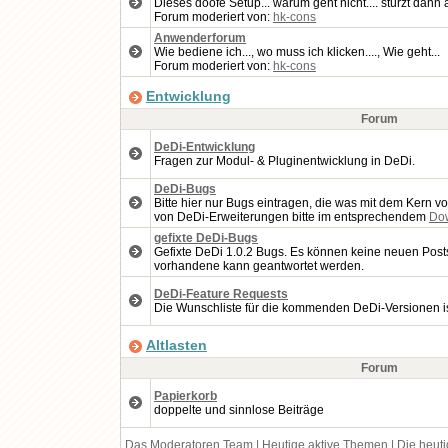
Dieses doofe Setup... warum geht nicht.... stürzt dan
Forum moderiert von:
hk-cons
Anwenderforum
Wie bediene ich..., wo muss ich klicken...., Wie geht...
Forum moderiert von:
hk-cons
Entwicklung
Forum
DeDi-Entwicklung
Fragen zur Modul- & Pluginentwicklung in DeDi.
DeDi-Bugs
Bitte hier nur Bugs eintragen, die was mit dem Kern v
von DeDi-Erweiterungen bitte im entsprechendem
Do
gefixte DeDi-Bugs
Gefixte DeDi 1.0.2 Bugs. Es können keine neuen Posts 
vorhandene kann geantwortet werden.
DeDi-Feature Requests
Die Wunschliste für die kommenden DeDi-Versionen ist 
Altlasten
Forum
Papierkorb
doppelte und sinnlose Beiträge
Das Moderatoren Team
|
Heutige aktive Themen
|
Die heut