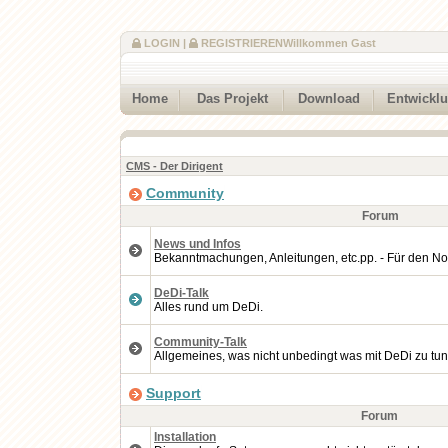
LOGIN
|
REGISTRIEREN
Willkommen Gast
Home
Das Projekt
Download
Entwickl
CMS - Der Dirigent
Community
Forum
News und Infos
Bekanntmachungen, Anleitungen, etc.pp. - Für den No
DeDi-Talk
Alles rund um DeDi.
Community-Talk
Allgemeines, was nicht unbedingt was mit DeDi zu tun
Support
Forum
Installation