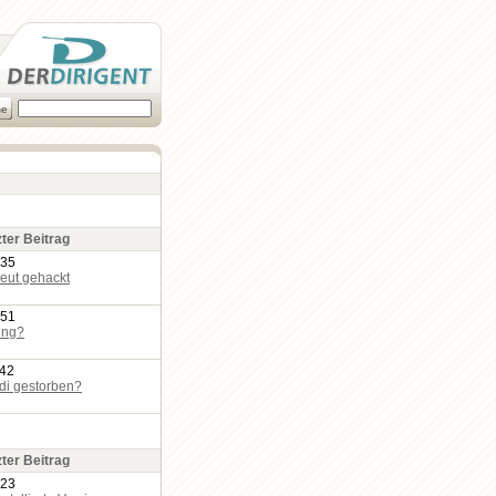
zter Beitrag
:35
eut gehackt
:51
ing?
:42
edi gestorben?
zter Beitrag
:23