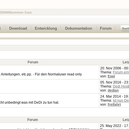
REN
Willkommen Gast
t
Download
Entwicklung
Dokumentation
Forum
Forum
Let
20. Nov 2006 - 00
Thema:
Forum ern
nleitungen, etc.pp. - Für den Normaluser read only
von:
Eppi
05. Nov 2016 - 23
Thema:
Dedi Host
von:
dedian
24. Mar 2014 - 19
Thema:
Ist nun D
ht unbedingt was mit DeDi zu tun hat.
von:
freifahrt
Forum
Let
25. May 2022 - 17