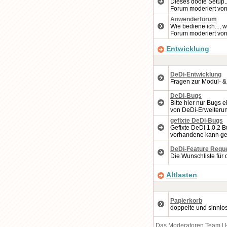
Dieses doofe Setup..
Forum moderiert vo
Anwenderforum
Wie bediene ich..., w
Forum moderiert vo
Entwicklung
DeDi-Entwicklung
Fragen zur Modul- &
DeDi-Bugs
Bitte hier nur Bugs 
von DeDi-Erweiteru
gefixte DeDi-Bugs
Gefixte DeDi 1.0.2 B
vorhandene kann ge
DeDi-Feature Requ
Die Wunschliste für 
Altlasten
Papierkorb
doppelte und sinnlo
Das Moderatoren Team
|