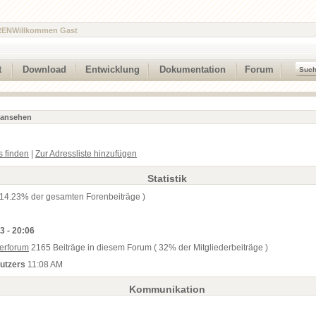
REN
Willkommen Gast
t
Download
Entwicklung
Dokumentation
Forum
l ansehen
s finden
|
Zur Adressliste hinzufügen
Statistik
 14.23% der gesamten Forenbeiträge )
3 - 20:06
erforum
2165 Beiträge in diesem Forum ( 32% der Mitgliederbeiträge )
nutzers
11:08 AM
Kommunikation