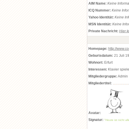
AIM Name:
Keine Inform
ICQ Nummer:
Keine Info
Yahoo Identität:
Keine In
MSN Identität:
Keine Info
Private Nachricht:
Hier k
Homepage:
http://www.c
Geburtsdatum:
21 Juli 1
Wohnort:
Erfurt
Interessen:
Klavier spiel
Mitgliedergruppe:
Admin
Mitgliedertitel:
.
.
.
.
.
.
.
.
.
.
.
.
.
.
.
.
.
.
.
Avatar:
Signatur:
"Heute ist nicht al