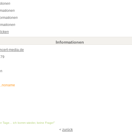
ationen
rmationen
formationen
rmationen
licken
Informationen
oncert-media.de
979
en
..noname
ler Tage... ich komm wieder, keine Frage!"
<
zurück