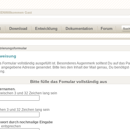
REN
Willkommen Gast
t
Download
Entwicklung
Dokumentation
Forum
trierungsformular
nweisung
das Formular vollständig ausgefüllt ist. Besonderes Augenmerk solltest Du auf das P
e angegebene Adresse gesendet. Bitte lies den Inhalt der Mail genau, Du benötigst 
ung.
Bitte fülle das Fomular vollständig aus
zernamen.
ischen 3 und 32 Zeichen lang sein
hen 3 und 32 Zeichen lang sein
sswort durch nochmalige Eingabe
 entsprechen