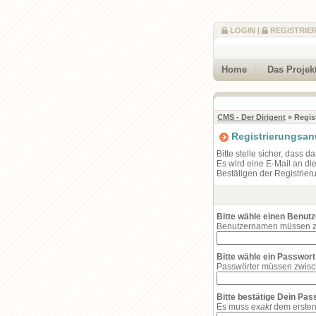
LOGIN
|
REGISTRIE
Home
Das Projek
CMS - Der Dirigent
» Regis
Registrierungsa
Bitte stelle sicher, dass 
Es wird eine E-Mail an di
Bestätigen der Registrier
Bitte wähle einen Benut
Benutzernamen müssen zw
Bitte wähle ein Passwort
Passwörter müssen zwisc
Bitte bestätige Dein Pa
Es muss
exakt
dem ersten