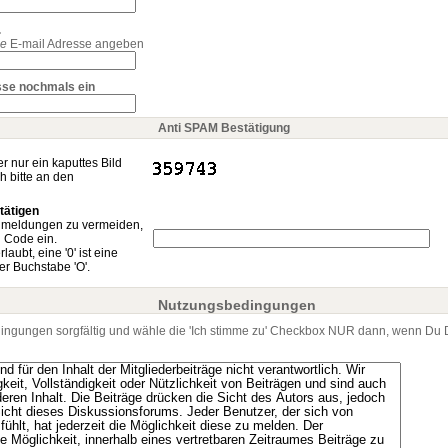
.
de
E-mail Adresse angeben
esse nochmals ein
Anti SPAM Bestätigung
nur ein kaputtes Bild
h bitte an den
tätigen
nmeldungen zu vermeiden,
n Code ein.
laubt, eine '0' ist eine
r Buchstabe 'O'.
Nutzungsbedingungen
edingungen sorgfältig und wähle die 'Ich stimme zu' Checkbox NUR dann, wenn Du 