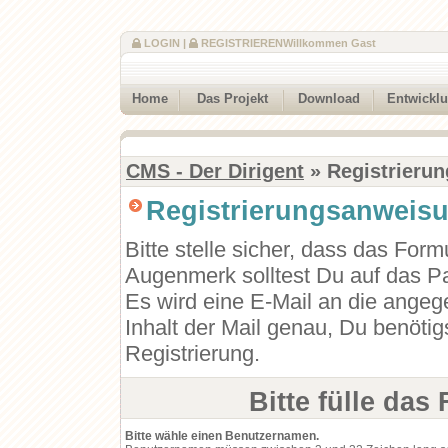
LOGIN
|
REGISTRIEREN
Willkommen Gast
Home
Das Projekt
Download
Entwickl
CMS - Der Dirigent
» Registrierun
Registrierungsanweis
Bitte stelle sicher, dass das Form
Augenmerk solltest Du auf das Pa
Es wird eine E-Mail an die angeg
Inhalt der Mail genau, Du benötig
Registrierung.
Bitte fülle das
Bitte wähle einen Benutzernamen.