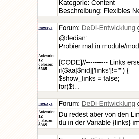
Kategorie: Content
Beschreibung: Flexibles N
Forum:
DeDi-Entwicklung
g
mvsxyz
@dedian:
Probier mal in module/modu
Antworten:
12
[CODE]//---------- Links erset
gelesen:
if($aa[$nid]['links']!="") {
6365
$show_links = false;
for($t...
Forum:
DeDi-Entwicklung
g
mvsxyz
Antworten:
Du redest aber von den Lin
12
gelesen:
du in der Variable {links} 
6365