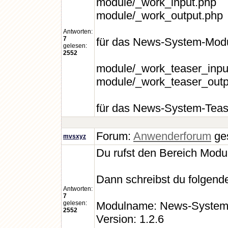
module/_work_input.php
module/_work_output.php
Antworten:
7
für das News-System-Modu
gelesen:
2552
module/_work_teaser_inpu
module/_work_teaser_outp
für das News-System-Tease
Forum:
Anwenderforum
ges
mvsxyz
Du rufst den Bereich Modu
Dann schreibst du folgende
Antworten:
7
gelesen:
Modulname: News-Syste
2552
Version: 1.2.6