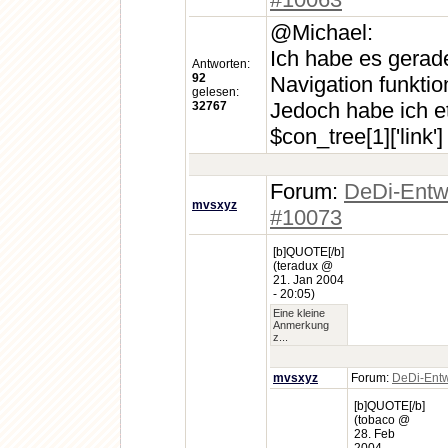
@Michael:
Ich habe es gerade
Antworten:
92
Navigation funktion
gelesen:
Jedoch habe ich e
32767
$con_tree[1]['link']
Forum:
DeDi-Entw
mvsxyz
#10073
[b]QUOTE[/b]
(teradux @
21. Jan 2004
- 20:05)
Eine kleine
Anmerkung
z...
mvsxyz
Forum:
DeDi-Entw
[b]QUOTE[/b]
(tobaco @
28. Feb