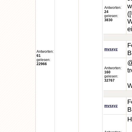
w
Antworten:
24
(
gelesen:
W
3830
e
F
mvsxyz
B
Antworten:
61
gelesen:
@
22966
Antworten:
t
160
gelesen:
32767
W
F
mvsxyz
B
H