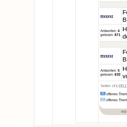
F
mvsxyz
B
H
Antworten:
4
gelesen:
871
d
F
mvsxyz
B
H
Antworten:
5
gelesen:
830
v
Seiten: (41)
[1]
2
offenes Thema
offenes Thema
HO