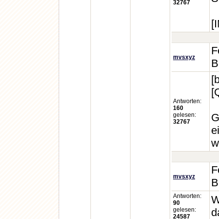
32767
[
F
mvsxyz
B
[
[
Antworten:
160
gelesen:
G
32767
e
w
F
mvsxyz
B
Antworten:
W
90
gelesen:
d
24587