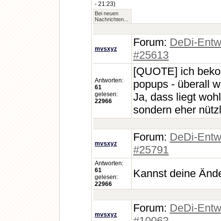
- 21:23)
Bei neuen
Nachrichten...
Forum:
DeDi-Entw
mvsxyz
#25613
[QUOTE] ich bekom
Antworten:
popups - überall w
61
gelesen:
Ja, dass liegt woh
22966
sondern eher nützli
Forum:
DeDi-Entw
mvsxyz
#25791
Antworten:
61
Kannst deine Ände
gelesen:
22966
Forum:
DeDi-Entw
mvsxyz
#10063