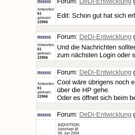
Forum:
DeDi-Entwicklung
g
mvsxyz
Antworten:
61
Edit: Schon gut hat sich erled
gelesen:
22966
Forum:
DeDi-Entwicklung
g
mvsxyz
Antworten:
Und die Nachrichten sollten
61
gelesen:
zum nächsten Login oder so
22966
Forum:
DeDi-Entwicklung
g
mvsxyz
Cool wäre übrigens noch ei
Antworten:
61
über die HP gehe.
gelesen:
Oder es öffnet sich beim be
22966
Forum:
DeDi-Entwicklung
g
mvsxyz
[b]QUOTE[/b]
(saschapi @
06. Jun 2004