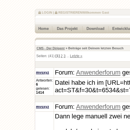
LOGIN
|
REGISTRIEREN
Willkommen Gast
Home
Das Projekt
Download
Entwickl
CMS - Der Dirigent
» Beiträge seit Deinem letzten Besuch
Seiten: (41)
[1]
2
3
...
Letzte »
Forum:
Anwenderforum
ges
mvsxyz
Antworten:
Datei habe ich im [URL=htt
6
gelesen:
act=ST&f=30&t=6534&st=7
1414
Forum:
Anwenderforum
ges
mvsxyz
Dann lege manuell zwei ne