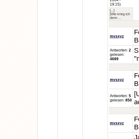
2004 -
19:15)
[...]
[Wie krieg ich
denn ...
F
mvsxyz
B
S
Antworten:
2
gelesen:
"
4689
F
mvsxyz
B
[
Antworten:
5
gelesen:
850
a
F
mvsxyz
B
J