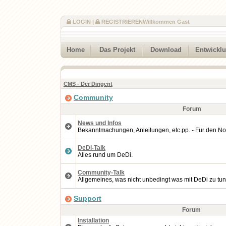
LOGIN
|
REGISTRIEREN
Willkommen Gast
Home
Das Projekt
Download
Entwickl
CMS - Der Dirigent
Community
Forum
News und Infos
Bekanntmachungen, Anleitungen, etc.pp. - Für den No
DeDi-Talk
Alles rund um DeDi.
Community-Talk
Allgemeines, was nicht unbedingt was mit DeDi zu tun
Support
Forum
Installation