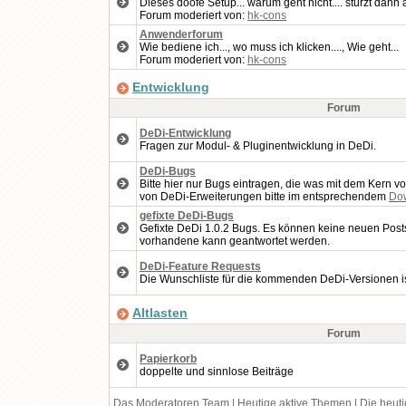
Dieses doofe Setup... warum geht nicht.... stürzt dan
Forum moderiert von:
hk-cons
Anwenderforum
Wie bediene ich..., wo muss ich klicken...., Wie geht...
Forum moderiert von:
hk-cons
Entwicklung
Forum
DeDi-Entwicklung
Fragen zur Modul- & Pluginentwicklung in DeDi.
DeDi-Bugs
Bitte hier nur Bugs eintragen, die was mit dem Kern v
von DeDi-Erweiterungen bitte im entsprechendem
Do
gefixte DeDi-Bugs
Gefixte DeDi 1.0.2 Bugs. Es können keine neuen Posts 
vorhandene kann geantwortet werden.
DeDi-Feature Requests
Die Wunschliste für die kommenden DeDi-Versionen ist 
Altlasten
Forum
Papierkorb
doppelte und sinnlose Beiträge
Das Moderatoren Team
|
Heutige aktive Themen
|
Die heut