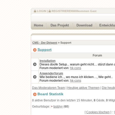
LOGIN
|
REGISTRIEREN
Willkommen Gast
Home
Das Projekt
Download
Entwickl
CMS - Der Dirigent
» Support
Support
Forum
Installation
Dieses doofe Setup... warum geht nicht.... stürzt dan
Forum moderiert von:
hk-cons
Anwenderforum
Wie bediene ich..., wo muss ich klicken...., Wie geht...
Forum moderiert von:
hk-cons
Das Moderatoren Team
|
Heutige aktive Themen
|
Die heut
Board Statistik
8 aktive Benutzer in den letzten 15 Minuten,
8
Gäste,
0
Mitg
Geburtstage:
>
toddyy
(
60
)
[
Cookies löschen
] :: 