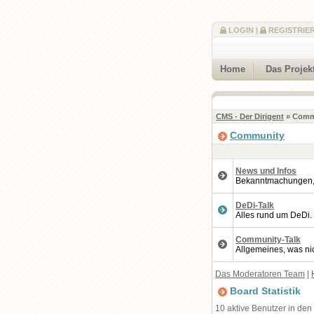
LOGIN
|
REGISTRIE
Home
Das Projek
CMS - Der Dirigent
» Comm
Community
News und Infos
Bekanntmachungen, A
DeDi-Talk
Alles rund um DeDi.
Community-Talk
Allgemeines, was nic
Das Moderatoren Team
|
Board Statistik
10 aktive Benutzer in den