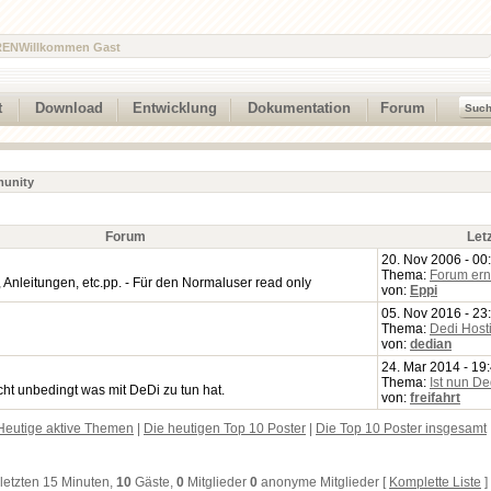
REN
Willkommen Gast
t
Download
Entwicklung
Dokumentation
Forum
unity
Forum
Let
20. Nov 2006 - 00
Thema:
Forum ern
nleitungen, etc.pp. - Für den Normaluser read only
von:
Eppi
05. Nov 2016 - 23
Thema:
Dedi Host
von:
dedian
24. Mar 2014 - 19
Thema:
Ist nun D
ht unbedingt was mit DeDi zu tun hat.
von:
freifahrt
Heutige aktive Themen
|
Die heutigen Top 10 Poster
|
Die Top 10 Poster insgesamt
 letzten 15 Minuten,
10
Gäste,
0
Mitglieder
0
anonyme Mitglieder [
Komplette Liste
]