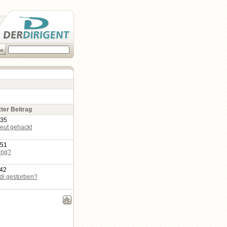
zter Beitrag
:35
eut gehackt
:51
ing?
:42
edi gestorben?