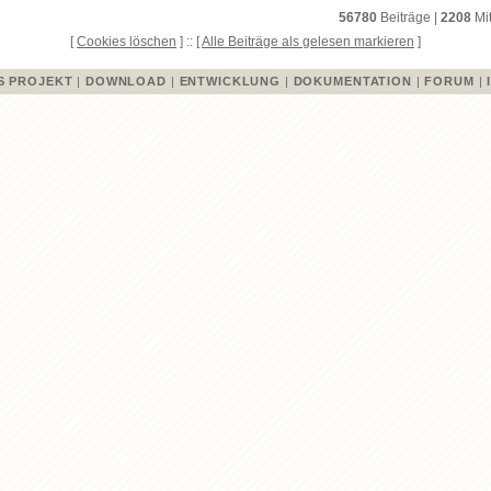
56780
Beiträge |
2208
Mit
[
Cookies löschen
] :: [
Alle Beiträge als gelesen markieren
]
S PROJEKT
|
DOWNLOAD
|
ENTWICKLUNG
|
DOKUMENTATION
|
FORUM
|