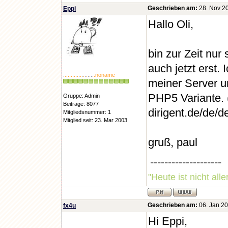
Geschrieben am:
28. Nov 20
Eppi
Hallo Oli,
bin zur Zeit nur
auch jetzt erst. 
.
.
.
.
.
.
.
.
.
.
.
.
.
.
.
.
.
.
.
..noname
meiner Server u
PHP5 Variante. (
Gruppe: Admin
Beiträge: 8077
dirigent.de/de/d
Mitgliedsnummer: 1
Mitglied seit: 23. Mar 2003
gruß, paul
--------------------
"Heute ist nicht all
Geschrieben am:
06. Jan 20
fx4u
Hi Eppi,