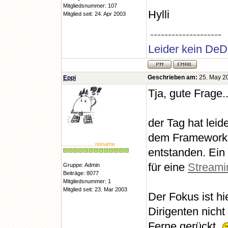
Mitgliedsnummer: 107
Hylli
Mitglied seit: 24. Apr 2003
--------------------
Leider kein DeD
Geschrieben am:
25. May 20
Eppi
Tja, gute Frage..
der Tag hat lei
dem Framework 
.
.
.
.
.
.
.
.
.
.
.
.
.
.
.
.
.
.
.
..noname
entstanden. Ei
für eine
Streami
Gruppe: Admin
Beiträge: 8077
Mitgliedsnummer: 1
Mitglied seit: 23. Mar 2003
Der Fokus ist hi
Dirigenten nicht
Ferne gerückt.