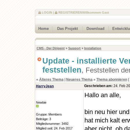
LOGIN
|
REGISTRIEREN
Willkommen Gast
Home
Das Projekt
Download
Entwickl
CMS - Der Dirigent
»
Support
»
Installation
Update - installierte Ve
feststellen
, Feststellen d
«
Älteres Thema
|
Neueres Thema
»
Thema abonnieren
|
Geschrieben am:
24. Feb 20
HarryJean
Hallo an alle,
Newbie
bin neu hier un
Gruppe: Members
hat mich kalt e
Beiträge: 3
Mitgliedsnummer: 3492
aber nicht, ob d
Mitglied seit: 24. Feb 2017