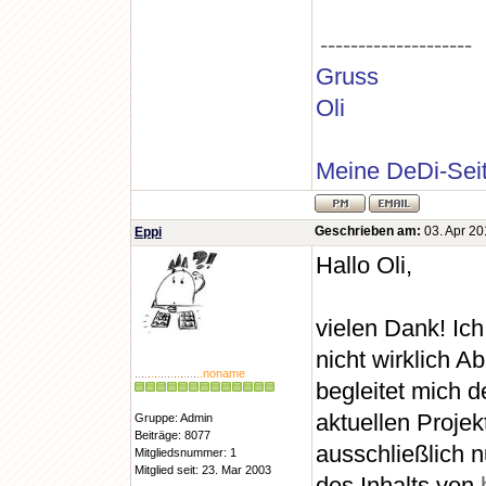
--------------------
Gruss
Oli
Meine DeDi-Sei
Geschrieben am:
03. Apr 20
Eppi
Hallo Oli,
vielen Dank! Ich
nicht wirklich
.
.
.
.
.
.
.
.
.
.
.
.
.
.
.
.
.
.
.
..noname
begleitet mich 
aktuellen Projek
Gruppe: Admin
Beiträge: 8077
ausschließlich n
Mitgliedsnummer: 1
Mitglied seit: 23. Mar 2003
des Inhalts von