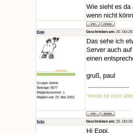
Wie sieht es da
wenn nicht könne
Geschrieben am:
20. Oct 20
Eppi
Das sehe ich etw
Server auch auf
einen entsprech
.
.
.
.
.
.
.
.
.
.
.
.
.
.
.
.
.
.
.
..noname
gruß, paul
Gruppe: Admin
--------------------
Beiträge: 8077
Mitgliedsnummer: 1
"Heute ist nicht all
Mitglied seit: 23. Mar 2003
Geschrieben am:
25. Oct 20
fx4u
Hi Eppi,