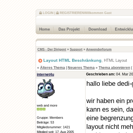
LOGIN
|
REGISTRIEREN
Willkommen Gast
Home
Das Projekt
Download
Entwickl
CMS - Der Dirigent
»
Support
»
Anwenderforum
Layout HTML Beschränkung
, HTML Layout
«
Älteres Thema
|
Neueres Thema
»
Thema abonnieren
|
Geschrieben am:
04. Mar 20
internet4u
hallo liebe dedi
wir haben ein pr
web and more
kann es sein, da
eine begrenzung
Gruppe: Members
Beiträge: 53
layout nicht meh
Mitgliedsnummer: 1421
Mitglied seit: 17. Aug 2005