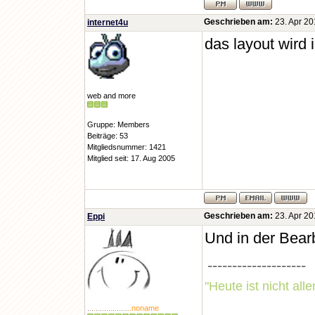
Geschrieben am:
23. Apr 20
internet4u
das layout wird 
web and more
Gruppe: Members
Beiträge: 53
Mitgliedsnummer: 1421
Mitglied seit: 17. Aug 2005
Geschrieben am:
23. Apr 20
Eppi
Und in der Bear
--------------------
"Heute ist nicht all
.
.
.
.
.
.
.
.
.
.
.
.
.
.
.
.
.
.
.
..noname