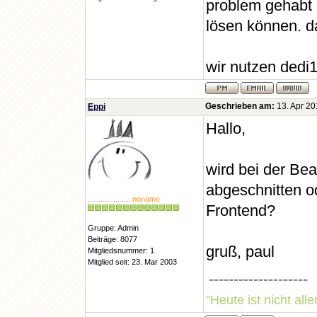
problem gehabt 
lösen können. d
wir nutzen dedi
Geschrieben am:
13. Apr 20
Eppi
Hallo,
wird bei der Be
abgeschnitten o
.
.
.
.
.
.
.
.
.
.
.
.
.
.
.
.
.
.
.
..noname
Frontend?
Gruppe: Admin
Beiträge: 8077
gruß, paul
Mitgliedsnummer: 1
Mitglied seit: 23. Mar 2003
--------------------
"Heute ist nicht all