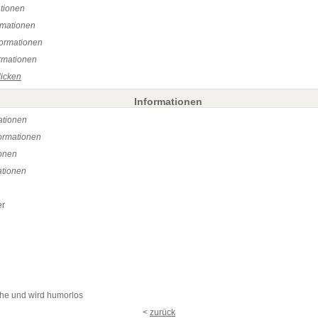
ationen
rmationen
formationen
rmationen
licken
Informationen
ationen
formationen
ionen
ationen
er
che und wird humorlos
<
zurück