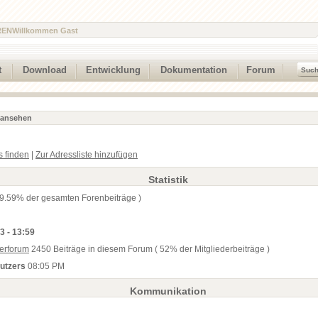
REN
Willkommen Gast
t
Download
Entwicklung
Dokumentation
Forum
l ansehen
s finden
|
Zur Adressliste hinzufügen
Statistik
 9.59% der gesamten Forenbeiträge )
3 - 13:59
erforum
2450 Beiträge in diesem Forum ( 52% der Mitgliederbeiträge )
nutzers
08:05 PM
Kommunikation