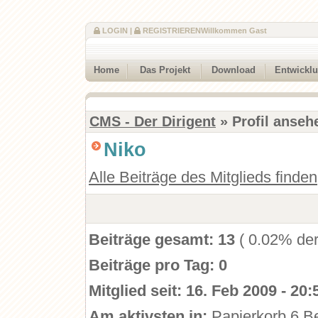
LOGIN
|
REGISTRIEREN
Willkommen Gast
Home
Das Projekt
Download
Entwickl
CMS - Der Dirigent
» Profil anseh
Niko
Alle Beiträge des Mitglieds finden
Beiträge gesamt:
13
( 0.02% der
Beiträge pro Tag:
0
Mitglied seit:
16. Feb 2009 - 20:
Am aktivsten in:
Papierkorb
6 Be