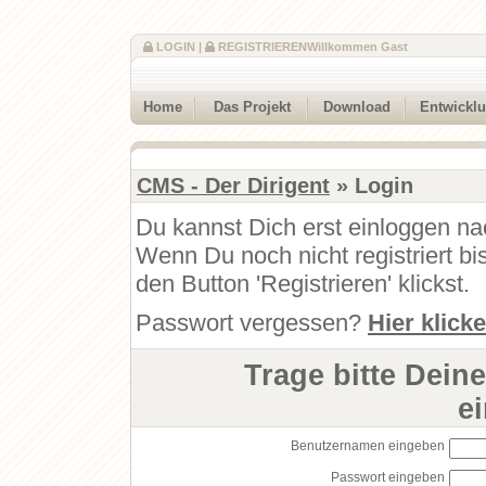
LOGIN
|
REGISTRIEREN
Willkommen Gast
Home
Das Projekt
Download
Entwickl
CMS - Der Dirigent
» Login
Du kannst Dich erst einloggen na
Wenn Du noch nicht registriert b
den Button 'Registrieren' klickst.
Passwort vergessen?
Hier klick
Trage bitte Dein
e
Benutzernamen eingeben
Passwort eingeben