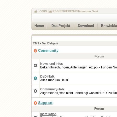
LOGIN
|
REGISTRIEREN
Willkommen Gast
Home
Das Projekt
Download
Entwickl
CMS - Der Dirigent
Community
Forum
News und Infos
Bekanntmachungen, Anleitungen, etc.pp. - Für den No
DeDi-Talk
Alles rund um DeDi.
Community-Talk
Allgemeines, was nicht unbedingt was mit DeDi zu tun
Support
Forum
Installation