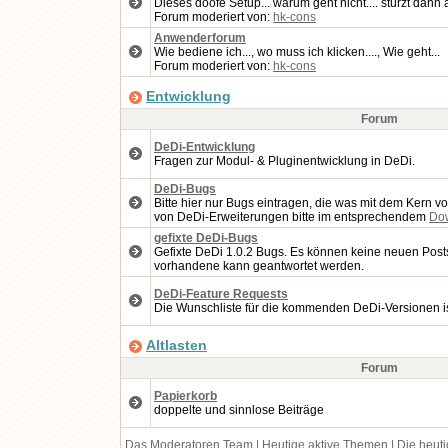
Dieses doofe Setup... warum geht nicht.... stürzt dan
Forum moderiert von:
hk-cons
Anwenderforum
Wie bediene ich..., wo muss ich klicken...., Wie geht...
Forum moderiert von:
hk-cons
Entwicklung
Forum
DeDi-Entwicklung
Fragen zur Modul- & Pluginentwicklung in DeDi.
DeDi-Bugs
Bitte hier nur Bugs eintragen, die was mit dem Kern v
von DeDi-Erweiterungen bitte im entsprechendem
Do
gefixte DeDi-Bugs
Gefixte DeDi 1.0.2 Bugs. Es können keine neuen Posts 
vorhandene kann geantwortet werden.
DeDi-Feature Requests
Die Wunschliste für die kommenden DeDi-Versionen ist 
Altlasten
Forum
Papierkorb
doppelte und sinnlose Beiträge
Das Moderatoren Team
|
Heutige aktive Themen
|
Die heut