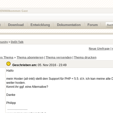
REN
Willkommen Gast
t
Download
Entwicklung
Dokumentation
Forum
unity
»
DeDi-Talk
Neue Umfrage
|
es Thema
»
Thema abonnieren
|
Thema versenden
|
Thema drucken
Geschrieben am:
05. Nov 2016 - 23:49
Hallo
mein Hoster (all-inkl) stellt den Support für PHP < 5.5. d.h. ich kan meine alte 
weiter hosten.
Kennt ihr ggf. eine Alternative?
Danke
Philipp
--------------------