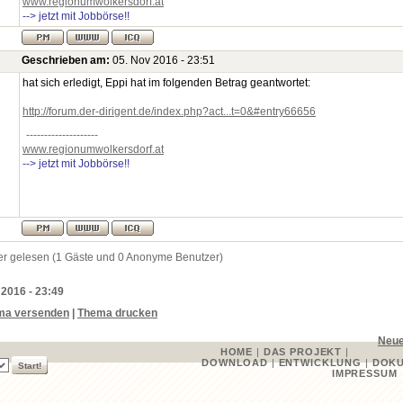
www.regionumwolkersdorf.at
--> jetzt mit Jobbörse!!
Geschrieben am:
05. Nov 2016 - 23:51
hat sich erledigt, Eppi hat im folgenden Betrag geantwortet:
http://forum.der-dirigent.de/index.php?act...t=0&#entry66656
--------------------
www.regionumwolkersdorf.at
--> jetzt mit Jobbörse!!
er gelesen (1 Gäste und 0 Anonyme Benutzer)
 2016 - 23:49
ma versenden
|
Thema drucken
Neue
HOME
|
DAS PROJEKT
|
DOWNLOAD
|
ENTWICKLUNG
|
DOKU
IMPRESSUM