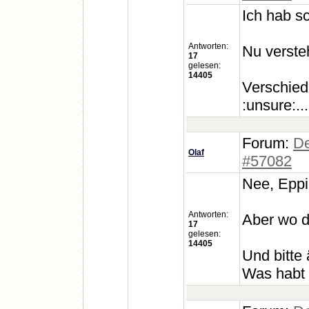
Ich hab s
Antworten:
Nu versteh
17
gelesen:
14405
Verschied
:unsure:...
Forum:
De
Olaf
#57082
Nee, Eppi
Antworten:
Aber wo da
17
gelesen:
14405
Und bitte
Was habt i