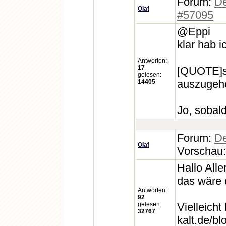
Forum:
De
Olaf
#57095
@Eppi
klar hab 
Antworten:
17
[QUOTE]so
gelesen:
auszugehe
14405
Jo, sobal
Forum:
De
Olaf
Vorschau
Hallo Alle
das wäre 
Antworten:
92
gelesen:
Vielleicht
32767
kalt.de/bl