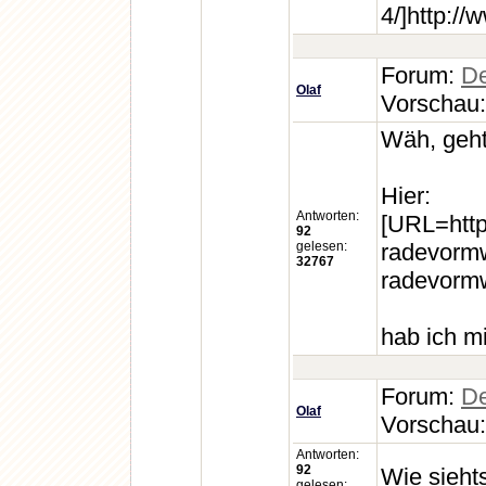
4/]http://
Forum:
De
Olaf
Vorschau
Wäh, geht
Hier:
Antworten:
[URL=http
92
gelesen:
radevormw
32767
radevormw
hab ich mi
Forum:
De
Olaf
Vorschau
Antworten:
92
Wie sieht
gelesen: