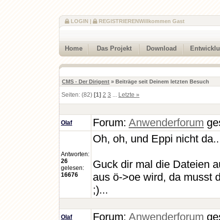
LOGIN
|
REGISTRIEREN
Willkommen Gast
Home
Das Projekt
Download
Entwickl
CMS - Der Dirigent
» Beiträge seit Deinem letzten Besuch
Seiten: (82)
[1]
2
3
...
Letzte »
Forum:
Anwenderforum
ges
Olaf
Oh, oh, und Eppi nicht da...
Antworten:
26
Guck dir mal die Dateien 
gelesen:
aus ö->oe wird, da musst d
16676
;)...
Forum:
Anwenderforum
ges
Olaf