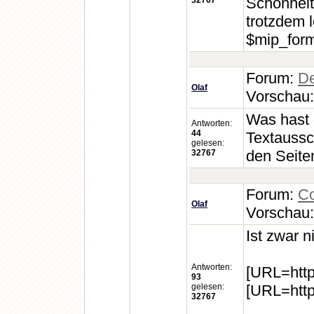
Schönheits
32767
trotzdem 
$mip_form[
Forum:
De
Olaf
Vorschau
Was hast 
Antworten:
44
Textaussc
gelesen:
den Seite
32767
Forum:
Co
Olaf
Vorschau
Ist zwar n
Antworten:
[URL=http
93
gelesen:
[URL=http
32767