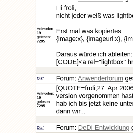
Hi froli,
nicht jeder weiß was lightbo
Antworten:
Erst mal was kopiertes:
19
gelesen:
{image:x}, {imageurl:x}, {
7295
Daraus würde ich ableiten:
[CODE]<a rel="lightbox" hr
Forum:
Anwenderforum
ges
Olaf
[QUOTE=froli,27. Apr 2006 
Antworten:
version vorgenommen hast sin
19
gelesen:
hab ich bis jetzt keine un
7295
dann wir...
Forum:
DeDi-Entwicklung
g
Olaf