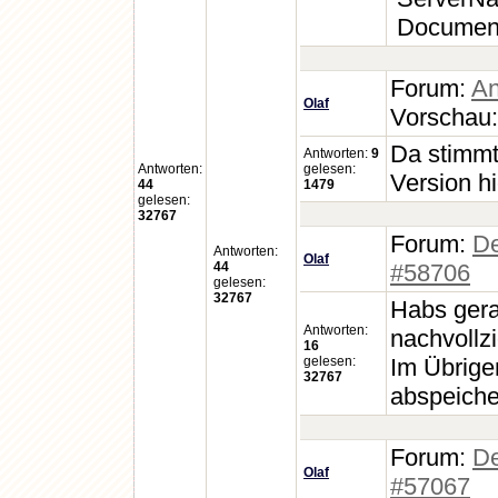
Document
Forum:
An
Olaf
Vorschau
Da stimmt 
Antworten:
9
Antworten:
gelesen:
Version h
44
1479
gelesen:
32767
Forum:
D
Antworten:
Olaf
44
#58706
gelesen:
32767
Habs gera
Antworten:
nachvollzi
16
gelesen:
Im Übrige
32767
abspeicher
Forum:
De
Olaf
#57067