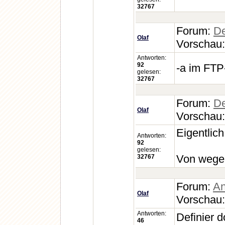
32767
Forum:
De
Olaf
Vorschau
Antworten:
92
-a im FTP
gelesen:
32767
Forum:
De
Olaf
Vorschau
Eigentlich
Antworten:
92
gelesen:
Von wegen
32767
Forum:
An
Olaf
Vorschau
Antworten:
Definier d
46