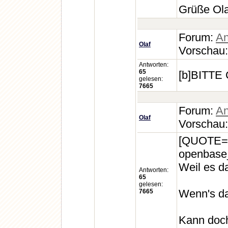
Grüße Olaf
Forum:
An
Olaf
Vorschau
Antworten:
65
[b]BITTE
gelesen:
7665
Forum:
An
Olaf
Vorschau
[QUOTE=hk
openbase_
Weil es d
Antworten:
65
gelesen:
Wenn's da
7665
Kann doch 