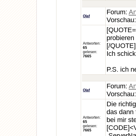
Forum:
An
Olaf
Vorschau
[QUOTE=An
probieren 
Antworten:
[/QUOTE]
65
gelesen:
Ich schick 
7665
P.S. ich n
Forum:
An
Olaf
Vorschau
Die richti
das dann f
Antworten:
bei mir st
65
gelesen:
[CODE]<Vi
7665
ServerNa