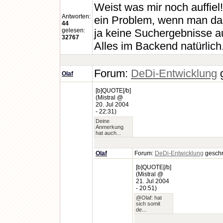
Weist was mir noch auffie
Antworten:
ein Problem, wenn man das 
44
gelesen:
ja keine Suchergebnisse 
32767
Alles im Backend natürlich.
Forum:
DeDi-Entwicklung
g
Olaf
[b]QUOTE[/b]
(Mistral @
20. Jul 2004
- 22:31)
Deine
Anmerkung
hat auch...
Olaf
Forum:
DeDi-Entwicklung
geschr
[b]QUOTE[/b]
(Mistral @
21. Jul 2004
- 20:51)
@Olaf: hat
sich somit
de...