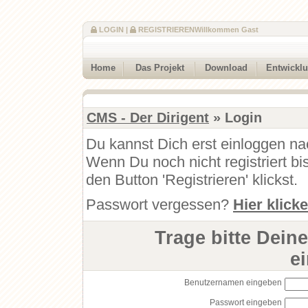
LOGIN
|
REGISTRIEREN
Willkommen Gast
Home
Das Projekt
Download
Entwickl
CMS - Der Dirigent
» Login
Du kannst Dich erst einloggen na
Wenn Du noch nicht registriert b
den Button 'Registrieren' klickst.
Passwort vergessen?
Hier klick
Trage bitte Dein
e
Benutzernamen eingeben
Passwort eingeben