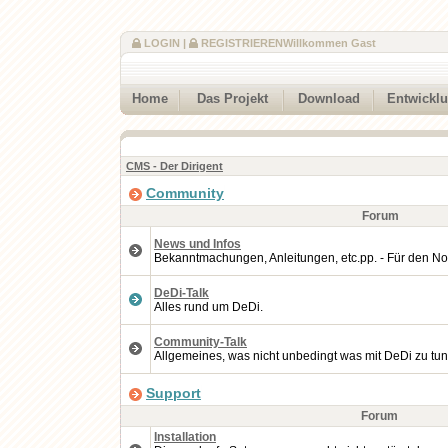
LOGIN
|
REGISTRIEREN
Willkommen Gast
Home
Das Projekt
Download
Entwickl
CMS - Der Dirigent
Community
Forum
News und Infos
Bekanntmachungen, Anleitungen, etc.pp. - Für den No
DeDi-Talk
Alles rund um DeDi.
Community-Talk
Allgemeines, was nicht unbedingt was mit DeDi zu tun
Support
Forum
Installation