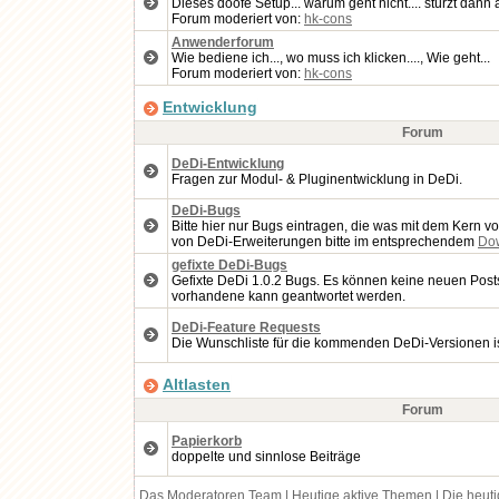
Dieses doofe Setup... warum geht nicht.... stürzt dan
Forum moderiert von:
hk-cons
Anwenderforum
Wie bediene ich..., wo muss ich klicken...., Wie geht...
Forum moderiert von:
hk-cons
Entwicklung
Forum
DeDi-Entwicklung
Fragen zur Modul- & Pluginentwicklung in DeDi.
DeDi-Bugs
Bitte hier nur Bugs eintragen, die was mit dem Kern v
von DeDi-Erweiterungen bitte im entsprechendem
Do
gefixte DeDi-Bugs
Gefixte DeDi 1.0.2 Bugs. Es können keine neuen Posts 
vorhandene kann geantwortet werden.
DeDi-Feature Requests
Die Wunschliste für die kommenden DeDi-Versionen ist 
Altlasten
Forum
Papierkorb
doppelte und sinnlose Beiträge
Das Moderatoren Team
|
Heutige aktive Themen
|
Die heut