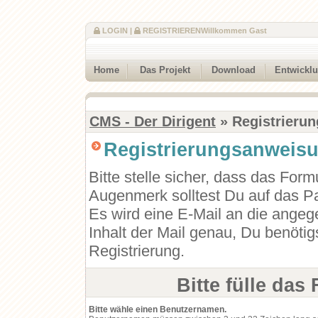
LOGIN
|
REGISTRIEREN
Willkommen Gast
Home
Das Projekt
Download
Entwickl
CMS - Der Dirigent
» Registrierun
Registrierungsanweis
Bitte stelle sicher, dass das Form
Augenmerk solltest Du auf das Pa
Es wird eine E-Mail an die angeg
Inhalt der Mail genau, Du benötig
Registrierung.
Bitte fülle das
Bitte wähle einen Benutzernamen.