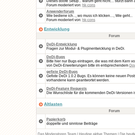
Dieses doofe Setup... warum geht nicht.... stürzt dan
Forum moderiert von:
hk-cons
Anwenderforum
Wie bediene ich..., wo muss ich klicken...., Wie geht...
Forum moderiert von:
hk-cons
Entwicklung
Forum
DeDi-Entwicklung
Fragen zur Modul- & Pluginentwicklung in DeDi.
DeDi-Bugs
Bitte hier nur Bugs eintragen, die was mit dem Kern v
von DeDi-Erweiterungen bitte im entsprechendem
Do
gefixte DeDi-Bugs
Gefixte DeDi 1.0.2 Bugs. Es können keine neuen Posts 
vorhandene kann geantwortet werden.
DeDi-Feature Requests
Die Wunschliste für die kommenden DeDi-Versionen ist 
Altlasten
Forum
Papierkorb
doppelte und sinnlose Beiträge
Das Moderatoren Team
|
Heutige aktive Themen
|
Die heut