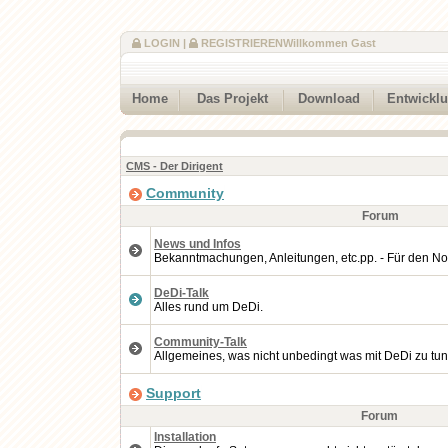
LOGIN
|
REGISTRIEREN
Willkommen Gast
Home
Das Projekt
Download
Entwickl
CMS - Der Dirigent
Community
Forum
News und Infos
Bekanntmachungen, Anleitungen, etc.pp. - Für den No
DeDi-Talk
Alles rund um DeDi.
Community-Talk
Allgemeines, was nicht unbedingt was mit DeDi zu tun
Support
Forum
Installation