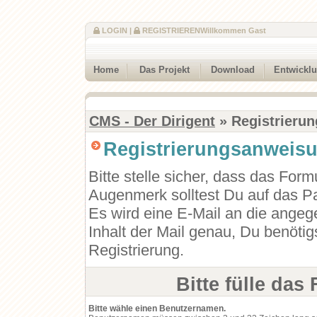
LOGIN
|
REGISTRIEREN
Willkommen Gast
Home
Das Projekt
Download
Entwickl
CMS - Der Dirigent
» Registrierun
Registrierungsanweis
Bitte stelle sicher, dass das Form
Augenmerk solltest Du auf das Pa
Es wird eine E-Mail an die angeg
Inhalt der Mail genau, Du benötig
Registrierung.
Bitte fülle das
Bitte wähle einen Benutzernamen.