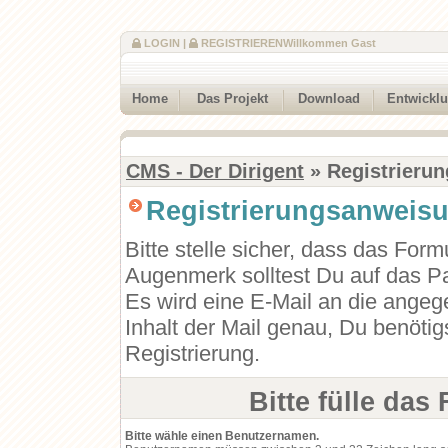
LOGIN
|
REGISTRIEREN
Willkommen Gast
Home
Das Projekt
Download
Entwickl
CMS - Der Dirigent
» Registrierun
Registrierungsanweis
Bitte stelle sicher, dass das Form
Augenmerk solltest Du auf das Pa
Es wird eine E-Mail an die angeg
Inhalt der Mail genau, Du benötig
Registrierung.
Bitte fülle das
Bitte wähle einen Benutzernamen.