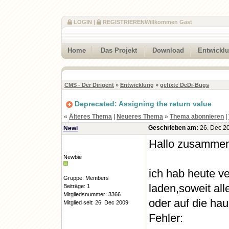
LOGIN
|
REGISTRIEREN
Willkommen Gast
Home
Das Projekt
Download
Entwickl
CMS - Der Dirigent
»
Entwicklung
»
gefixte DeDi-Bugs
Deprecated: Assigning the return value
«
Älteres Thema
|
Neueres Thema
»
Thema abonnieren
|
Geschrieben am:
26. Dec 20
Newl
Hallo zusammen
Newbie
ich hab heute v
Gruppe: Members
laden,soweit all
Beiträge: 1
Mitgliedsnummer: 3366
oder auf die ha
Mitglied seit: 26. Dec 2009
Fehler: