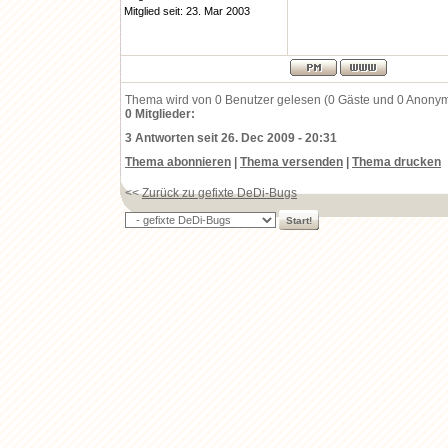
Mitglied seit: 23. Mar 2003
H:Xamppxampplit
on line 139
Thema wird von 0 Benutzer gelesen (0 Gäste und 0 Anony
Deprecated: Func
0 Mitglieder:
3 Antworten seit 26. Dec 2009 - 20:31
H:Xamppxampplit
Thema abonnieren
|
Thema versenden
|
Thema drucken
on line 140
<<
Zurück zu gefixte DeDi-Bugs
:
:
Deprecated: Func
H:Xamppxampplit
on line 219