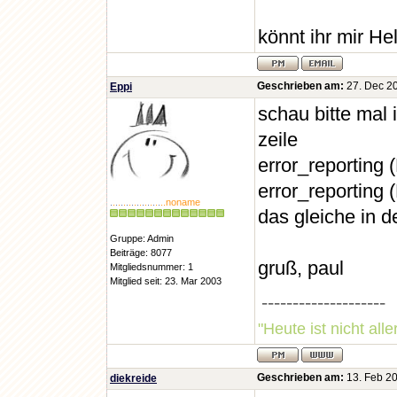
Deprecated: Assi
könnt ihr mir He
is deprecated in
H:Xamppxampplit
Geschrieben am:
27. Dec 20
Eppi
on line 234
schau bitte mal
zeile
Deprecated: Assi
error_reporting
is deprecated in
error_reportin
H:Xamppxampplit
.
.
.
.
.
.
.
.
.
.
.
.
.
.
.
.
.
.
.
..noname
das gleiche in d
on line 368
Gruppe: Admin
Beiträge: 8077
gruß, paul
Mitgliedsnummer: 1
Deprecated: Assi
Mitglied seit: 23. Mar 2003
--------------------
is deprecated in
"Heute ist nicht all
H:Xamppxampplit
on line 212
Geschrieben am:
13. Feb 20
diekreide