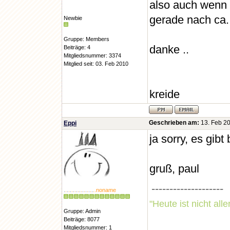
also auch wenn d
Deprecated: Assi
gerade nach ca. 
Newbie
is deprecated in
H:Xamppxampplit
Gruppe: Members
danke ..
Beiträge: 4
on line 13
Mitgliedsnummer: 3374
Mitglied seit: 03. Feb 2010
Deprecated: Assi
kreide
is deprecated in
H:Xamppxampplit
Geschrieben am:
13. Feb 20
Eppi
on line 404
ja sorry, es gibt
Deprecated: Assi
gruß, paul
is deprecated in
H:Xamppxampplit
--------------------
.
.
.
.
.
.
.
.
.
.
.
.
.
.
.
.
.
.
.
..noname
: eval()'d code on
"Heute ist nicht all
Gruppe: Admin
Beiträge: 8077
Deprecated: Funct
Mitgliedsnummer: 1