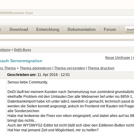
REN
Willkommen Gast
t
Download
Entwicklung
Dokumentation
Forum
cklung
»
DeDi-Bugs
Neue Umfrage
|
ach Servermigration
es Thema
»
Thema abonnieren
|
Thema versenden
|
Thema drucken
Geschrieben am:
11. Apr 2016 - 12:01
Servus liebe Community,
DeDi läuft bei meinem Kunden nach Serverumzug nun zumindest grundsätzlich
ekelhafte Problem mit den Umlauten.Der alte Webserver lief unter iso 8859-1,
Datenbankimport habe ich unter latin1-swedish-ci gemacht, technisch passt d
werden die Seiten korrekt angezeigt, jedoch im Frontend mit Rauten mit Fragez
alle Sonderzeichen.
Habe mal testweise die Fixes von nikon eingespielt, und dabei alles auf iso 
bringt das nichts...
Auch der WYSIWYG2-Editor tut nicht (läßt sich über den Editieren-Button nicht
Hat hier mal jemand Zeit und Möglichkeit, mir zu helfen?