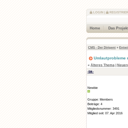
LOGIN
|
REGISTRIE
Home
Das Projek
CMS - Der Dirigent
»
Entwi
Umlautprobleme n
«
Älteres Thema
|
Neuer
-bk-
Newbie
Gruppe: Members
Beiträge: 4
Mitgliedsnummer: 3491
Mitglied seit: 07. Apr 2016