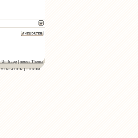
 Umfrage
|
neues Thema
MENTATION
|
FORUM
|