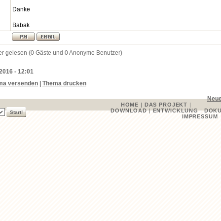
Danke
Babak
er gelesen (0 Gäste und 0 Anonyme Benutzer)
 2016 - 12:01
ma versenden
|
Thema drucken
Neue
HOME
|
DAS PROJEKT
|
DOWNLOAD
|
ENTWICKLUNG
|
DOKU
IMPRESSUM