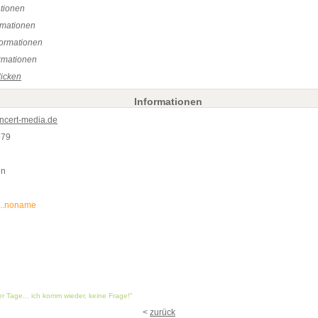
ationen
rmationen
formationen
rmationen
licken
Informationen
oncert-media.de
979
en
..noname
ler Tage... ich komm wieder, keine Frage!"
<
zurück