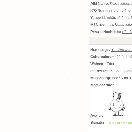
AIM Name:
Keine Inform
ICQ Nummer:
Keine Info
Yahoo Identität:
Keine In
MSN Identität:
Keine Info
Private Nachricht:
Hier k
Homepage:
http://www.c
Geburtsdatum:
21 Juli 1
Wohnort:
Erfurt
Interessen:
Klavier spiel
Mitgliedergruppe:
Admin
Mitgliedertitel:
.
.
.
.
.
.
.
.
.
.
.
.
.
.
.
.
.
.
.
Avatar:
Signatur:
"Heute ist nicht al