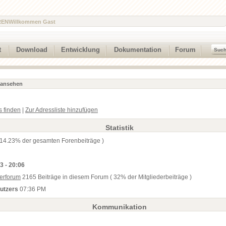
REN
Willkommen Gast
t
Download
Entwicklung
Dokumentation
Forum
l ansehen
s finden
|
Zur Adressliste hinzufügen
Statistik
 14.23% der gesamten Forenbeiträge )
3 - 20:06
erforum
2165 Beiträge in diesem Forum ( 32% der Mitgliederbeiträge )
nutzers
07:36 PM
Kommunikation