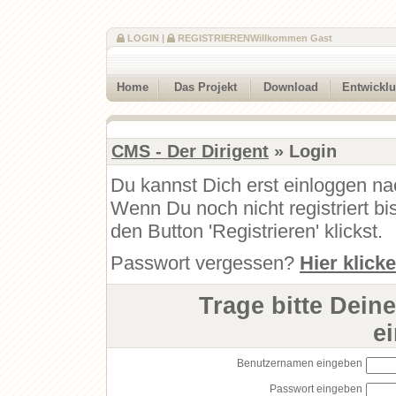
LOGIN
|
REGISTRIEREN
Willkommen Gast
Home
Das Projekt
Download
Entwickl
CMS - Der Dirigent
» Login
Du kannst Dich erst einloggen na
Wenn Du noch nicht registriert b
den Button 'Registrieren' klickst.
Passwort vergessen?
Hier klick
Trage bitte Dein
e
Benutzernamen eingeben
Passwort eingeben