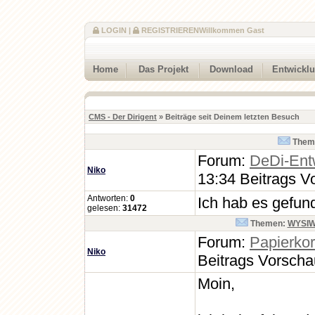
LOGIN
|
REGISTRIEREN
Willkommen Gast
Home
Das Projekt
Download
Entwickl
CMS - Der Dirigent
» Beiträge seit Deinem letzten Besuch
Them
Forum:
DeDi-Ent
Niko
13:34 Beitrags V
Antworten:
0
Ich hab es gefund
gelesen:
31472
Themen:
WYSIWYG
Forum:
Papierko
Niko
Beitrags Vorsch
Moin,