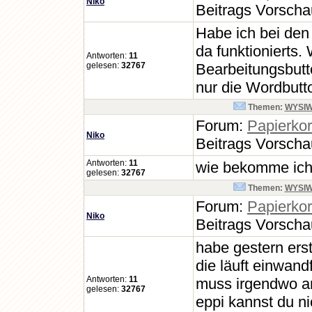
Niko
Beitrags Vorsch
Habe ich bei de
da funktionierts
Antworten:
11
gelesen:
32767
Bearbeitungsbut
nur die Wordbutto
Themen:
WYSIWYG
Forum:
Papierko
Niko
Beitrags Vorsch
Antworten:
11
wie bekomme ich d
gelesen:
32767
Themen:
WYSIWYG
Forum:
Papierko
Niko
Beitrags Vorsch
habe gestern ers
die läuft einwandf
Antworten:
11
muss irgendwo an
gelesen:
32767
eppi kannst du ni