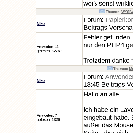
weiß sonst wirkli
Themen:
WYSIWYG
Forum:
Papierko
Niko
Beitrags Vorsch
Fehler gefunden.
nur den PHP4 ges
Antworten:
11
gelesen:
32767
Trotzdem danke f
Themen:
Mo
Forum:
Anwende
Niko
18:45 Beitrags V
Hallo an alle.
Ich habe ein Layo
Antworten:
7
eingebaut habe. E
gelesen:
1326
außer das Mouseov
Seite, aber nicht 