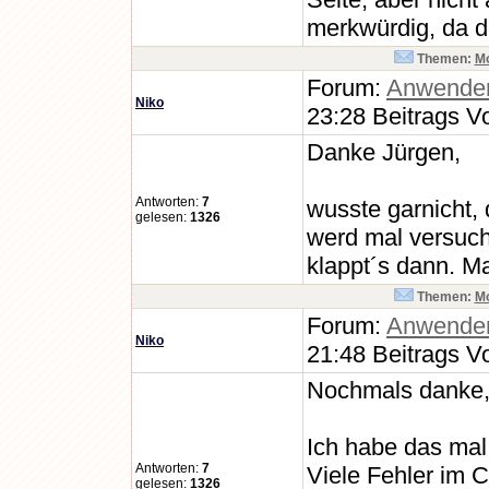
merkwürdig, da d
Themen:
Mo
Forum:
Anwende
Niko
23:28 Beitrags V
Danke Jürgen,
Antworten:
7
wusste garnicht, 
gelesen:
1326
werd mal versuch
klappt´s dann. Ma
Themen:
Mo
Forum:
Anwende
Niko
21:48 Beitrags V
Nochmals danke,
Ich habe das mal i
Antworten:
7
Viele Fehler im 
gelesen:
1326