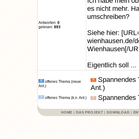
Ich habe mein obe
es nicht mehr. 
umschreiben?
Antworten:
0
gelesen:
893
Siehe hier: [URL=
wienhausen.de/de
Wienhausen[/UR
Eigentlich soll ...
Spannendes 
offenes Thema (neue
Ant.)
Ant.)
Spannendes T
offenes Thema (k.n. Ant.)
HOME
|
DAS PROJEKT
|
DOWNLOAD
|
EN