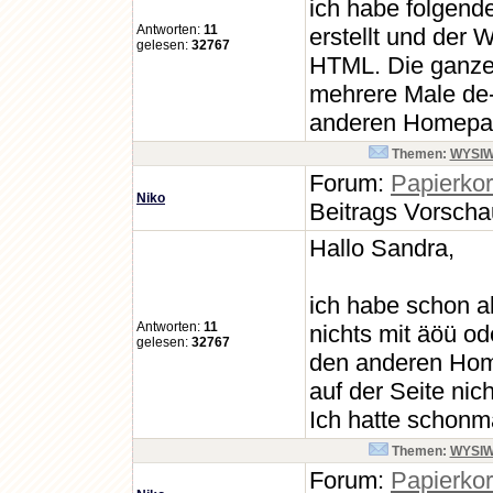
ich habe folgen
Antworten:
11
erstellt und der 
gelesen:
32767
HTML. Die ganze 
mehrere Male de-/
anderen Homepage
Themen:
WYSIWYG
Forum:
Papierko
Niko
Beitrags Vorsch
Hallo Sandra,
ich habe schon al
Antworten:
11
nichts mit äöü o
gelesen:
32767
den anderen Hom
auf der Seite nic
Ich hatte schonm
Themen:
WYSIWYG
Forum:
Papierko