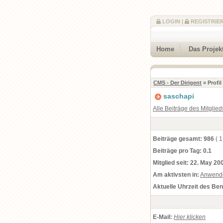
LOGIN
|
REGISTRIE
Home
Das Projek
CMS - Der Dirigent
» Profi
saschapi
Alle Beiträge des Mitglied
Beiträge gesamt:
986
( 1
Beiträge pro Tag:
0.1
Mitglied seit:
22. May 200
Am aktivsten in:
Anwend
Aktuelle Uhrzeit des Be
E-Mail:
Hier klicken