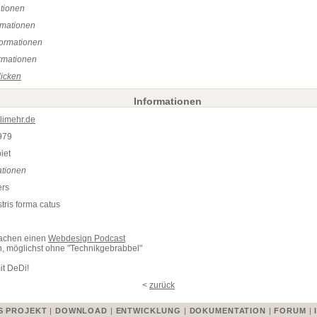
ationen
rmationen
formationen
rmationen
licken
Informationen
olimehr.de
979
iet
ationen
rs
stris forma catus
achen einen
Webdesign Podcast
, möglichst ohne "Technikgebrabbel"
it DeDi!
<
zurück
S PROJEKT
|
DOWNLOAD
|
ENTWICKLUNG
|
DOKUMENTATION
|
FORUM
|