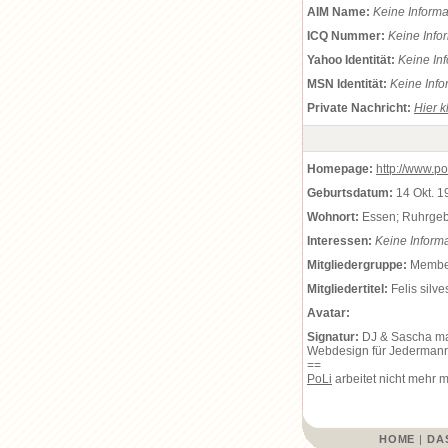
AIM Name:
Keine Inform
ICQ Nummer:
Keine Info
Yahoo Identität:
Keine In
MSN Identität:
Keine Info
Private Nachricht:
Hier k
Homepage:
http://www.p
Geburtsdatum:
14 Okt. 1
Wohnort:
Essen; Ruhrgeb
Interessen:
Keine Inform
Mitgliedergruppe:
Membe
Mitgliedertitel:
Felis silve
Avatar:
Signatur:
DJ & Sascha m
Webdesign für Jedermann
==
PoLi
arbeitet nicht mehr m
HOME
|
DA