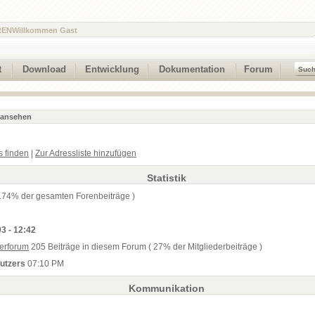
REN
Willkommen Gast
t
Download
Entwicklung
Dokumentation
Forum
l ansehen
s finden
|
Zur Adressliste hinzufügen
Statistik
.74% der gesamten Forenbeiträge )
3 - 12:42
erforum
205 Beiträge in diesem Forum ( 27% der Mitgliederbeiträge )
nutzers
07:10 PM
Kommunikation