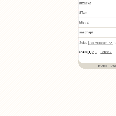
mvsxyz
STam
Mistral
saschapi
Zeige
n
(230)
[1]
2
3
...
Letzte »
HOME
|
DA