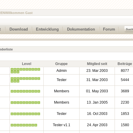
REN
Willkommen Gast
t
Download
Entwicklung
Dokumentation
Forum
ederliste
Level
Gruppe
Mitglied seit
Beiträge
Admin
23. Mar 2003
8077
Tester
31. Mar 2003
5444
Members
01. May 2003
3689
Members
13. Jan 2005
2230
Tester
16. Oct 2003
1853
Tester v1.1
24. Apr 2003
1580