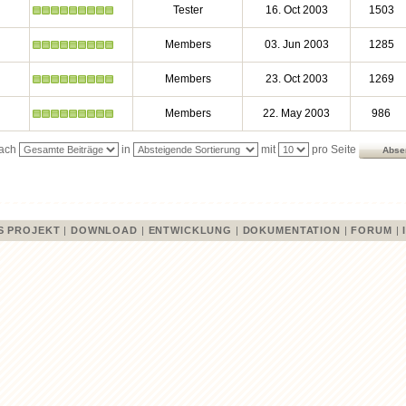
Tester
16. Oct 2003
1503
Members
03. Jun 2003
1285
Members
23. Oct 2003
1269
Members
22. May 2003
986
ach
in
mit
pro Seite
S PROJEKT
|
DOWNLOAD
|
ENTWICKLUNG
|
DOKUMENTATION
|
FORUM
|