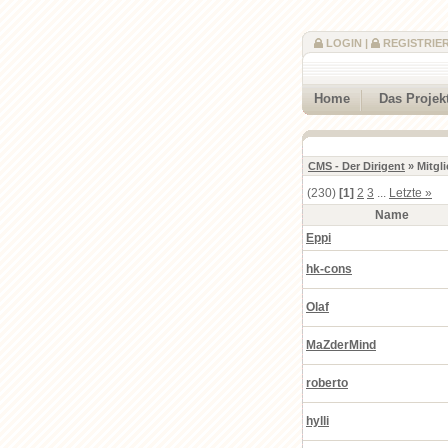
LOGIN
|
REGISTRIE
Home
Das Projek
CMS - Der Dirigent
» Mitgli
(230)
[1]
2
3
...
Letzte »
Name
Eppi
hk-cons
Olaf
MaZderMind
roberto
hylli