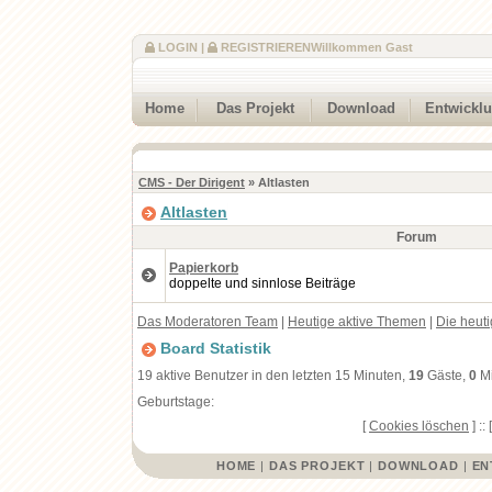
LOGIN
|
REGISTRIEREN
Willkommen Gast
Home
Das Projekt
Download
Entwickl
CMS - Der Dirigent
» Altlasten
Altlasten
Forum
Papierkorb
doppelte und sinnlose Beiträge
Das Moderatoren Team
|
Heutige aktive Themen
|
Die heut
Board Statistik
19 aktive Benutzer in den letzten 15 Minuten,
19
Gäste,
0
Mi
Geburtstage:
[
Cookies löschen
] :: 
HOME
|
DAS PROJEKT
|
DOWNLOAD
|
EN