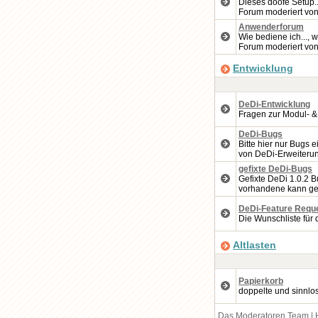
Dieses doofe Setup..
Forum moderiert vo
Anwenderforum
Wie bediene ich..., w
Forum moderiert vo
Entwicklung
DeDi-Entwicklung
Fragen zur Modul- &
DeDi-Bugs
Bitte hier nur Bugs 
von DeDi-Erweiteru
gefixte DeDi-Bugs
Gefixte DeDi 1.0.2 B
vorhandene kann ge
DeDi-Feature Requ
Die Wunschliste für 
Altlasten
Papierkorb
doppelte und sinnlo
Das Moderatoren Team
|