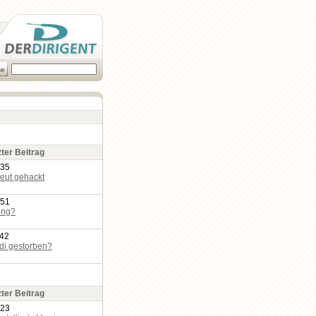
zter Beitrag
:35
eut gehackt
:51
ing?
:42
edi gestorben?
zter Beitrag
:23