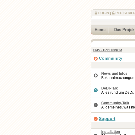
LOGIN
|
REGISTRIE
Home
Das Projek
CMS - Der Dirigent
Community
News und Infos
Bekanntmachungen, A
DeDi-Talk
Alles rund um DeDi.
Community-Talk
Allgemeines, was nic
Support
Installation