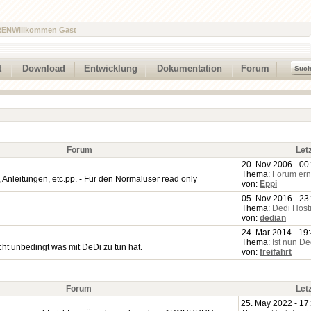
REN
Willkommen Gast
t
Download
Entwicklung
Dokumentation
Forum
Forum
Let
20. Nov 2006 - 00
Thema:
Forum ern
nleitungen, etc.pp. - Für den Normaluser read only
von:
Eppi
05. Nov 2016 - 23
Thema:
Dedi Host
von:
dedian
24. Mar 2014 - 19
Thema:
Ist nun D
ht unbedingt was mit DeDi zu tun hat.
von:
freifahrt
Forum
Let
25. May 2022 - 17