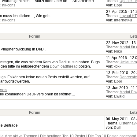
. warum geht nicht.... stürzt dann aber ab..... ARGHHHHH
Thema:
Update - in
n:
hk-cons
von:
Eppi
27. Apr 2015 - 14:
o muss ich klicken...., Wie geht...
Thema:
Layout H
n:
hk-cons
von:
internet4u
Forum
Let
22. Nov 2012 - 13
Thema:
Modul für 
 Pluginentwicklung in DeDi.
von:
Niko
11. Apr 2016 - 12:
eintragen, die was mit dem Kern von Dedi zu tun haben. Bugs
Thema:
Umlautpro
ngen bitte im entsprechendem
Downloadthread
posten.
von:
-bk-
13. Feb 2010 - 20
ugs. Es können keine neuen Posts erstellt werden, auf
Thema:
Deprecated
antwortet werden.
von:
Eppi
13. Jun 2010 - 11:
ests
Thema:
Modul Do
die kommenden DeDi-Versionen ist eröffnet ...
von:
Ewald
Forum
Letz
06. May 2011 - 08
Thema:
Listennavi
se Beiträge
von:
Dull
Heutige aktive Themen
|
Die heutigen Top 10 Poster
|
Die Top 10 Poster insgesamt