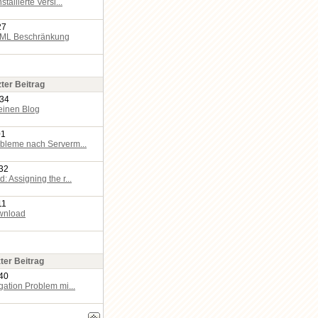
stallierte Versi...
27
TML Beschränkung
zter Beitrag
:34
einen Blog
01
bleme nach Serverm...
:32
: Assigning the r...
11
wnload
ter Beitrag
:40
gation Problem mi...