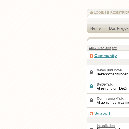
LOGIN
|
REGISTRIE
Home
Das Projek
CMS - Der Dirigent
Community
News und Infos
Bekanntmachungen, A
DeDi-Talk
Alles rund um DeDi.
Community-Talk
Allgemeines, was nic
Support
Installation