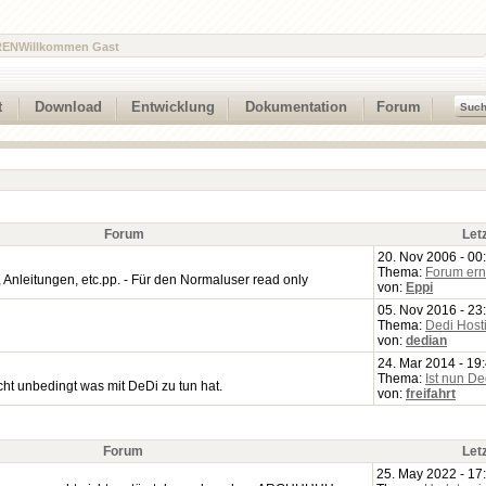
REN
Willkommen Gast
t
Download
Entwicklung
Dokumentation
Forum
Forum
Let
20. Nov 2006 - 00
Thema:
Forum ern
nleitungen, etc.pp. - Für den Normaluser read only
von:
Eppi
05. Nov 2016 - 23
Thema:
Dedi Host
von:
dedian
24. Mar 2014 - 19
Thema:
Ist nun D
ht unbedingt was mit DeDi zu tun hat.
von:
freifahrt
Forum
Let
25. May 2022 - 17