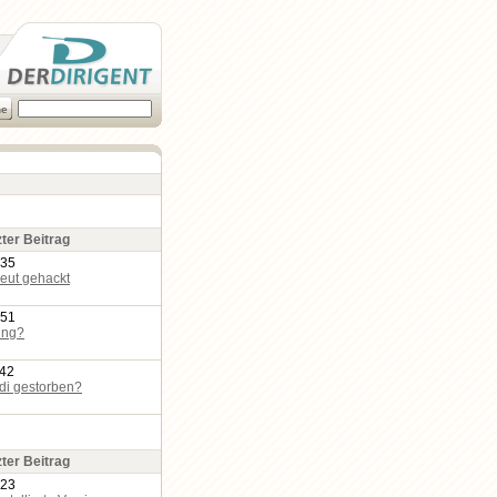
zter Beitrag
:35
eut gehackt
:51
ing?
:42
edi gestorben?
zter Beitrag
:23