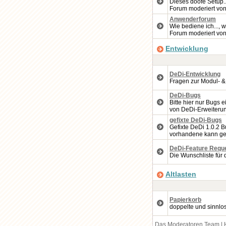
Dieses doofe Setup..
Forum moderiert vo
Anwenderforum
Wie bediene ich..., w
Forum moderiert vo
Entwicklung
DeDi-Entwicklung
Fragen zur Modul- &
DeDi-Bugs
Bitte hier nur Bugs 
von DeDi-Erweiteru
gefixte DeDi-Bugs
Gefixte DeDi 1.0.2 B
vorhandene kann ge
DeDi-Feature Requ
Die Wunschliste für 
Altlasten
Papierkorb
doppelte und sinnlo
Das Moderatoren Team
|