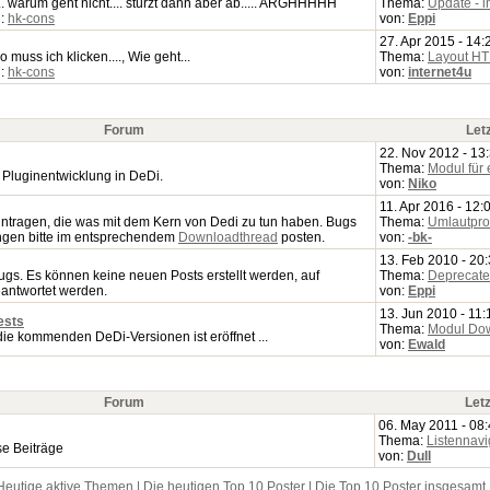
. warum geht nicht.... stürzt dann aber ab..... ARGHHHHH
Thema:
Update - in
n:
hk-cons
von:
Eppi
27. Apr 2015 - 14:
o muss ich klicken...., Wie geht...
Thema:
Layout H
n:
hk-cons
von:
internet4u
Forum
Let
22. Nov 2012 - 13
Thema:
Modul für 
 Pluginentwicklung in DeDi.
von:
Niko
11. Apr 2016 - 12:
eintragen, die was mit dem Kern von Dedi zu tun haben. Bugs
Thema:
Umlautpro
ngen bitte im entsprechendem
Downloadthread
posten.
von:
-bk-
13. Feb 2010 - 20
ugs. Es können keine neuen Posts erstellt werden, auf
Thema:
Deprecated
antwortet werden.
von:
Eppi
13. Jun 2010 - 11:
ests
Thema:
Modul Do
die kommenden DeDi-Versionen ist eröffnet ...
von:
Ewald
Forum
Letz
06. May 2011 - 08
Thema:
Listennavi
se Beiträge
von:
Dull
Heutige aktive Themen
|
Die heutigen Top 10 Poster
|
Die Top 10 Poster insgesamt