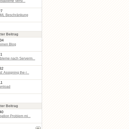
stallierte Versi...
27
TML Beschränkung
zter Beitrag
:34
einen Blog
01
bleme nach Serverm...
:32
: Assigning the r...
11
wnload
ter Beitrag
:40
gation Problem mi...