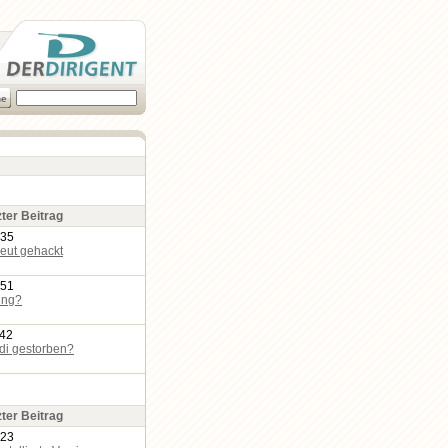
zter Beitrag
:35
eut gehackt
:51
ing?
:42
edi gestorben?
zter Beitrag
:23