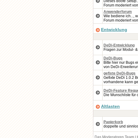
Dieses doofe Setup..
Forum moderiert vo
Anwenderforum
Wie bediene ich..., w
Forum moderiert vo
Entwicklung
DeDi-Entwicklung
Fragen zur Modul- &
DeDi-Bugs
Bitte hier nur Bugs 
von DeDi-Erweiteru
gefixte DeDi-Bugs
Gefixte DeDi 1.0.2 B
vorhandene kann ge
DeDi-Feature Requ
Die Wunschliste für 
Altlasten
Papierkorb
doppelte und sinnlo
Das Moderatoren Team
|