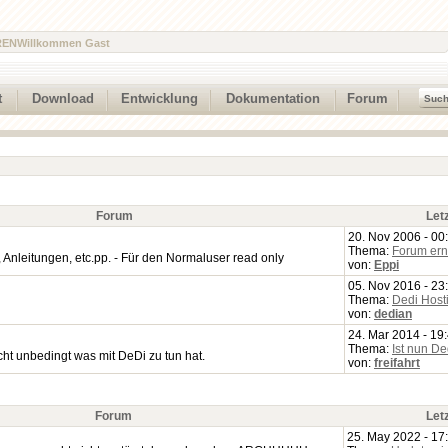
REN
Willkommen Gast
t
Download
Entwicklung
Dokumentation
Forum
Forum
Let
20. Nov 2006 - 00
Thema:
Forum ern
nleitungen, etc.pp. - Für den Normaluser read only
von:
Eppi
05. Nov 2016 - 23
Thema:
Dedi Host
von:
dedian
24. Mar 2014 - 19
Thema:
Ist nun D
ht unbedingt was mit DeDi zu tun hat.
von:
freifahrt
Forum
Let
25. May 2022 - 17