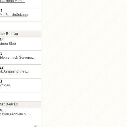
stallierte Versi...
27
TML Beschränkung
zter Beitrag
:34
einen Blog
01
bleme nach Serverm...
:32
: Assigning the r...
11
wnload
ter Beitrag
:40
gation Problem mi...