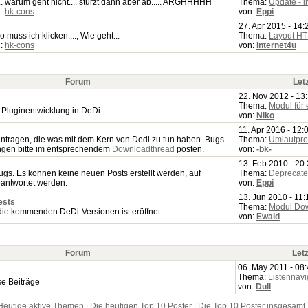
. warum geht nicht.... stürzt dann aber ab..... ARGHHHHH
Thema:
Update - in
n:
hk-cons
von:
Eppi
27. Apr 2015 - 14:
o muss ich klicken...., Wie geht...
Thema:
Layout H
n:
hk-cons
von:
internet4u
Forum
Let
22. Nov 2012 - 13
Thema:
Modul für 
 Pluginentwicklung in DeDi.
von:
Niko
11. Apr 2016 - 12:
eintragen, die was mit dem Kern von Dedi zu tun haben. Bugs
Thema:
Umlautpro
ngen bitte im entsprechendem
Downloadthread
posten.
von:
-bk-
13. Feb 2010 - 20
ugs. Es können keine neuen Posts erstellt werden, auf
Thema:
Deprecated
antwortet werden.
von:
Eppi
13. Jun 2010 - 11:
ests
Thema:
Modul Do
die kommenden DeDi-Versionen ist eröffnet ...
von:
Ewald
Forum
Letz
06. May 2011 - 08
Thema:
Listennavi
se Beiträge
von:
Dull
Heutige aktive Themen
|
Die heutigen Top 10 Poster
|
Die Top 10 Poster insgesamt