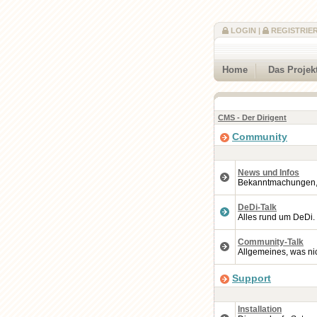
LOGIN
|
REGISTRIE
Home
Das Projek
CMS - Der Dirigent
Community
News und Infos
Bekanntmachungen, A
DeDi-Talk
Alles rund um DeDi.
Community-Talk
Allgemeines, was nic
Support
Installation