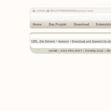
LOGIN
|
REGISTRIEREN
Willkommen Gast
Home
Das Projekt
Download
Entwickl
CMS - Der Dirigent
»
Support
»
Download und Support für ak
HOME
|
DAS PROJEKT
|
DOWNLOAD
|
EN