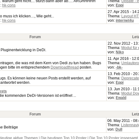
. warum geht nicht.... stürzt dann aber ab..... ARGHHHHH
Thema:
Update - in
n:
hk-cons
von:
Eppi
27. Apr 2015 - 14:
o muss ich klicken...., Wie geht...
Thema:
Layout H
n:
hk-cons
von:
internet4u
Forum
Let
22. Nov 2012 - 13
Thema:
Modul für 
 Pluginentwicklung in DeDi.
von:
Niko
11. Apr 2016 - 12:
eintragen, die was mit dem Kern von Dedi zu tun haben. Bugs
Thema:
Umlautpro
ngen bitte im entsprechendem
Downloadthread
posten.
von:
-bk-
13. Feb 2010 - 20
ugs. Es können keine neuen Posts erstellt werden, auf
Thema:
Deprecated
antwortet werden.
von:
Eppi
13. Jun 2010 - 11:
ests
Thema:
Modul Do
die kommenden DeDi-Versionen ist eröffnet ...
von:
Ewald
Forum
Letz
06. May 2011 - 08
Thema:
Listennavi
se Beiträge
von:
Dull
Heutige aktive Themen
|
Die heutigen Top 10 Poster
|
Die Top 10 Poster insgesamt