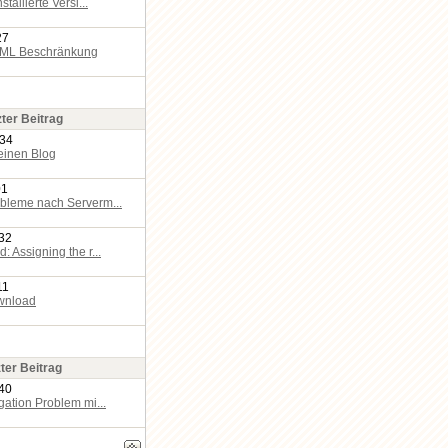
stallierte Versi...
27
TML Beschränkung
zter Beitrag
:34
einen Blog
01
bleme nach Serverm...
:32
: Assigning the r...
11
wnload
ter Beitrag
:40
gation Problem mi...