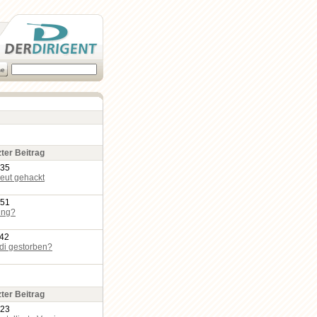
zter Beitrag
:35
eut gehackt
:51
ing?
:42
edi gestorben?
zter Beitrag
:23