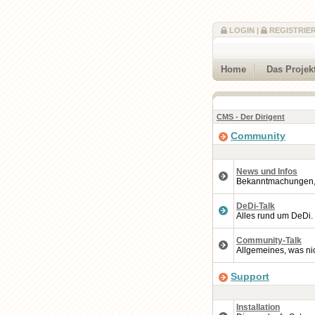
LOGIN
|
REGISTRIE
Home
Das Projek
CMS - Der Dirigent
Community
News und Infos
Bekanntmachungen, A
DeDi-Talk
Alles rund um DeDi.
Community-Talk
Allgemeines, was nic
Support
Installation