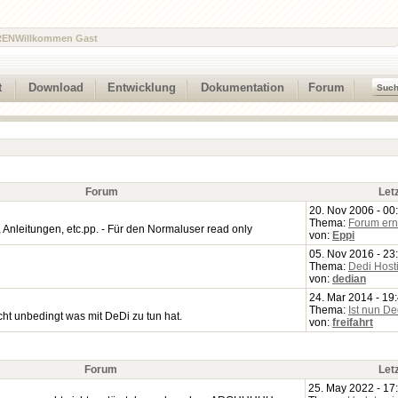
REN
Willkommen Gast
t
Download
Entwicklung
Dokumentation
Forum
Forum
Let
20. Nov 2006 - 00
Thema:
Forum ern
nleitungen, etc.pp. - Für den Normaluser read only
von:
Eppi
05. Nov 2016 - 23
Thema:
Dedi Host
von:
dedian
24. Mar 2014 - 19
Thema:
Ist nun D
ht unbedingt was mit DeDi zu tun hat.
von:
freifahrt
Forum
Let
25. May 2022 - 17