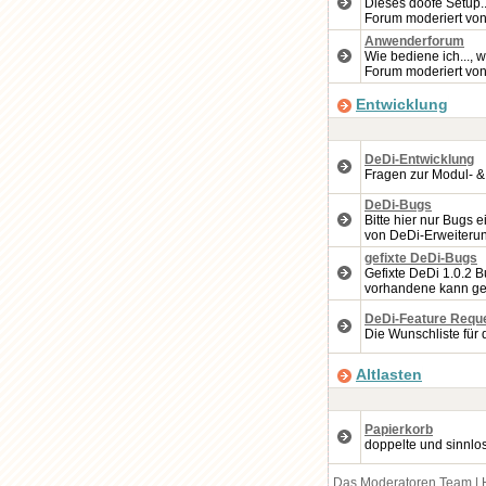
Dieses doofe Setup..
Forum moderiert vo
Anwenderforum
Wie bediene ich..., w
Forum moderiert vo
Entwicklung
DeDi-Entwicklung
Fragen zur Modul- &
DeDi-Bugs
Bitte hier nur Bugs 
von DeDi-Erweiteru
gefixte DeDi-Bugs
Gefixte DeDi 1.0.2 B
vorhandene kann ge
DeDi-Feature Requ
Die Wunschliste für 
Altlasten
Papierkorb
doppelte und sinnlo
Das Moderatoren Team
|